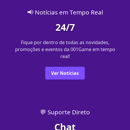
📢 Notícias em Tempo Real
24/7
Fique por dentro de todas as novidades,
promoções e eventos da 001Game em tempo
real!
Ver Notícias
💬 Suporte Direto
Chat