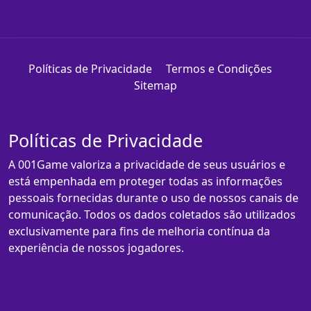
Políticas de Privacidade
Termos e Condições
Sitemap
Políticas de Privacidade
A 001Game valoriza a privacidade de seus usuários e
está empenhada em proteger todas as informações
pessoais fornecidas durante o uso de nossos canais de
comunicação. Todos os dados coletados são utilizados
exclusivamente para fins de melhoria contínua da
experiência de nossos jogadores.