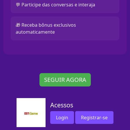
💬 Participe das conversas e interaja
🎁 Receba bônus exclusivos
automaticamente
SEGUIR AGORA
Acessos
Login
Registrar-se