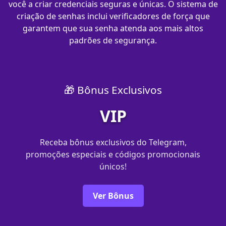
você a criar credenciais seguras e únicas. O sistema de
criação de senhas inclui verificadores de força que
garantem que sua senha atenda aos mais altos
padrões de segurança.
🎁 Bônus Exclusivos
VIP
Receba bônus exclusivos do Telegram,
promoções especiais e códigos promocionais
únicos!
Ver Bônus