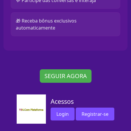
💬 Participe das conversas e interaja
🎁 Receba bônus exclusivos
automaticamente
SEGUIR AGORA
Acessos
Login
Registrar-se