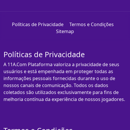
Políticas de Privacidade
Termos e Condições
Sitemap
Políticas de Privacidade
A 11A.Com Plataforma valoriza a privacidade de seus
usuários e está empenhada em proteger todas as
informações pessoais fornecidas durante o uso de
nossos canais de comunicação. Todos os dados
coletados são utilizados exclusivamente para fins de
melhoria contínua da experiência de nossos jogadores.