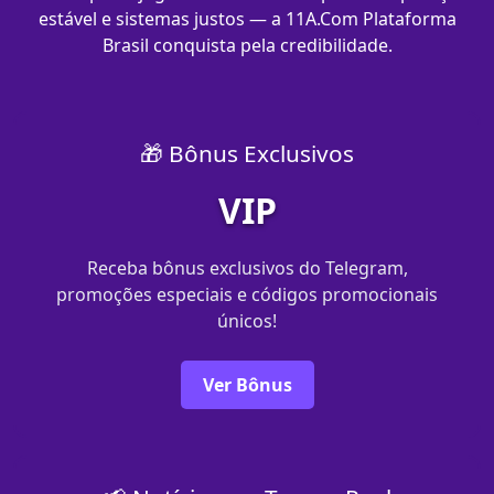
estável e sistemas justos — a 11A.Com Plataforma
Brasil conquista pela credibilidade.
🎁 Bônus Exclusivos
VIP
Receba bônus exclusivos do Telegram,
promoções especiais e códigos promocionais
únicos!
Ver Bônus