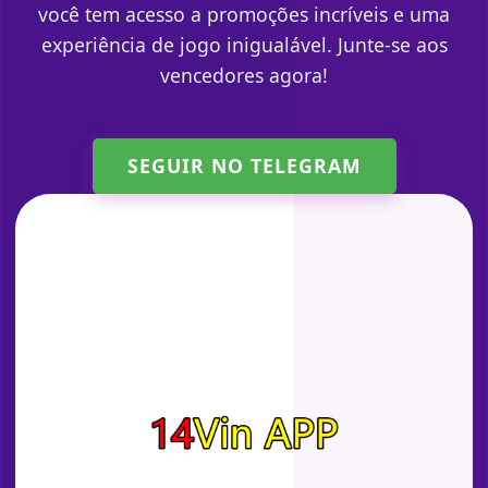
você tem acesso a promoções incríveis e uma
experiência de jogo inigualável. Junte-se aos
vencedores agora!
SEGUIR NO TELEGRAM