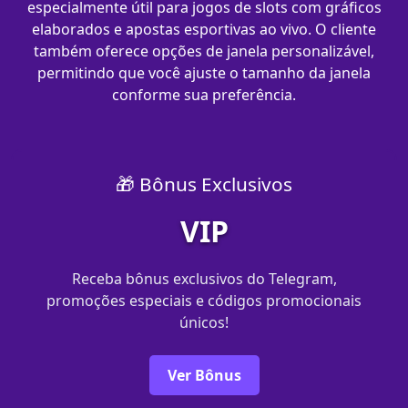
especialmente útil para jogos de slots com gráficos
elaborados e apostas esportivas ao vivo. O cliente
também oferece opções de janela personalizável,
permitindo que você ajuste o tamanho da janela
conforme sua preferência.
🎁 Bônus Exclusivos
VIP
Receba bônus exclusivos do Telegram,
promoções especiais e códigos promocionais
únicos!
Ver Bônus