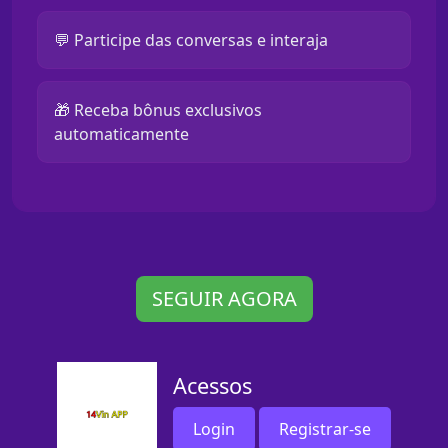
💬 Participe das conversas e interaja
🎁 Receba bônus exclusivos
automaticamente
SEGUIR AGORA
Acessos
Login
Registrar-se