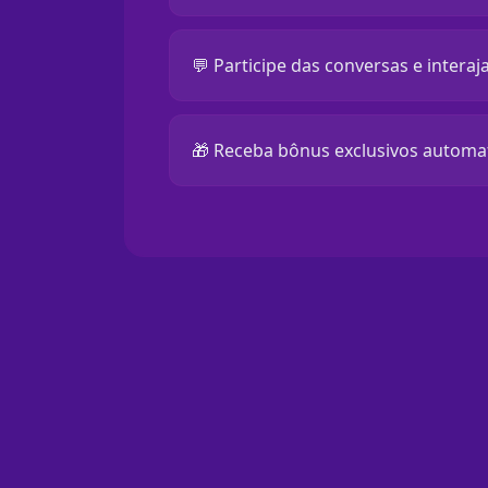
💬 Participe das conversas e interaj
🎁 Receba bônus exclusivos autom