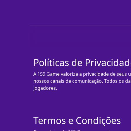
Políticas de Privacida
A 159 Game valoriza a privacidade de seus
nossos canais de comunicação. Todos os dad
jogadores.
Termos e Condições