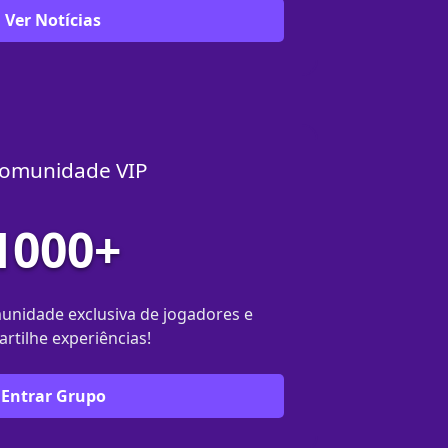
Ver Notícias
Comunidade VIP
1000+
unidade exclusiva de jogadores e
rtilhe experiências!
Entrar Grupo