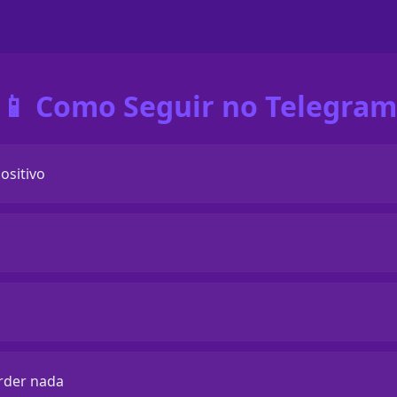
📱 Como Seguir no Telegram
ositivo
erder nada