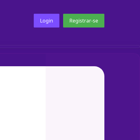
Login
Registrar-se