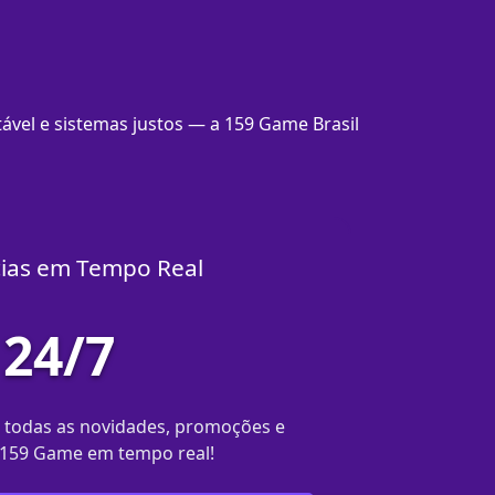
tável e sistemas justos — a 159 Game Brasil
cias em Tempo Real
24/7
e todas as novidades, promoções e
 159 Game em tempo real!