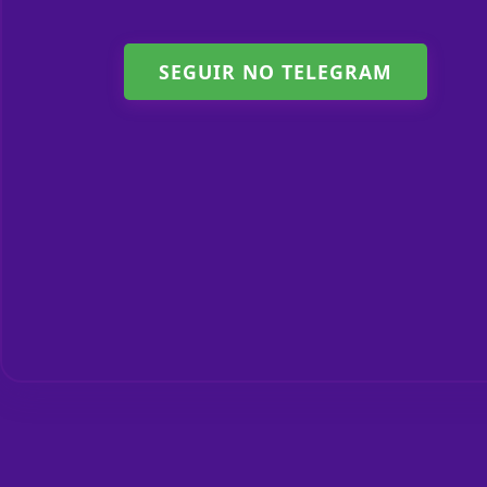
SEGUIR NO TELEGRAM