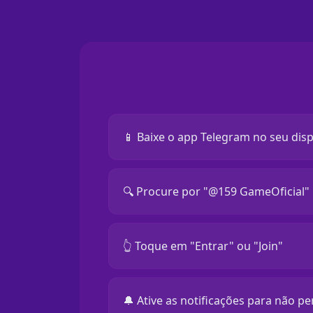
📱 Baixe o app Telegram no seu disp
🔍 Procure por "@159 GameOficial"
👆 Toque em "Entrar" ou "Join"
🔔 Ative as notificações para não p