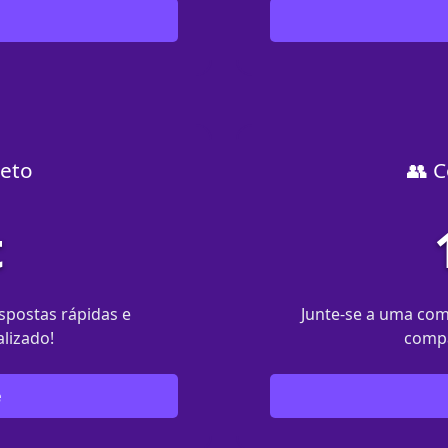
reto
👥 
t
espostas rápidas e
Junte-se a uma com
lizado!
compa
e