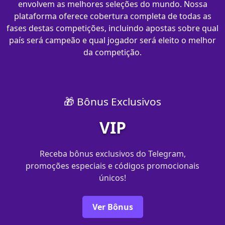
envolvem as melhores seleções do mundo. Nossa
plataforma oferece cobertura completa de todas as
fases destas competições, incluindo apostas sobre qual
país será campeão e qual jogador será eleito o melhor
da competição.
🎁 Bônus Exclusivos
VIP
Receba bônus exclusivos do Telegram,
promoções especiais e códigos promocionais
únicos!
Ver Bônus