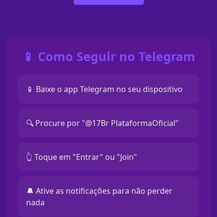
📱 Como Seguir no Telegram
📱 Baixe o app Telegram no seu dispositivo
🔍 Procure por "@17Br PlataformaOficial"
👆 Toque em "Entrar" ou "Join"
🔔 Ative as notificações para não perder
nada