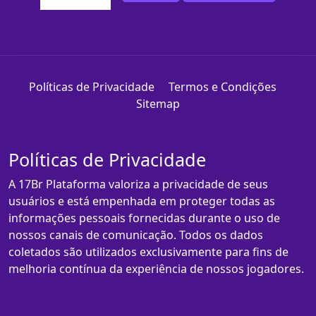
Políticas de Privacidade
Termos e Condições
Sitemap
Políticas de Privacidade
A 17Br Plataforma valoriza a privacidade de seus
usuários e está empenhada em proteger todas as
informações pessoais fornecidas durante o uso de
nossos canais de comunicação. Todos os dados
coletados são utilizados exclusivamente para fins de
melhoria contínua da experiência de nossos jogadores.