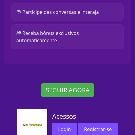
💬 Participe das conversas e interaja
🎁 Receba bônus exclusivos
automaticamente
SEGUIR AGORA
Acessos
Login
Registrar-se