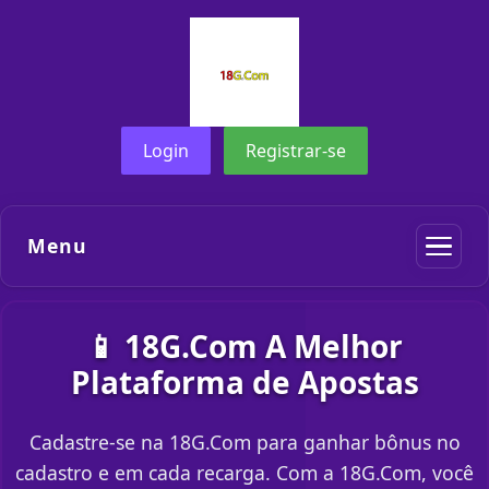
Login
Registrar-se
Menu
📱 18G.Com A Melhor
Plataforma de Apostas
Cadastre-se na 18G.Com para ganhar bônus no
cadastro e em cada recarga. Com a 18G.Com, você