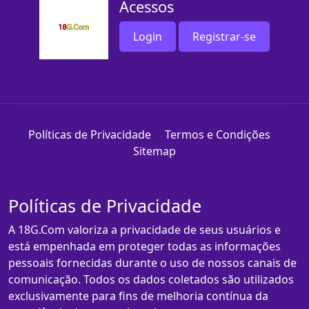
Acessos
Login
Registrar-se
Políticas de Privacidade
Termos e Condições
Sitemap
Políticas de Privacidade
A 18G.Com valoriza a privacidade de seus usuários e
está empenhada em proteger todas as informações
pessoais fornecidas durante o uso de nossos canais de
comunicação. Todos os dados coletados são utilizados
exclusivamente para fins de melhoria contínua da