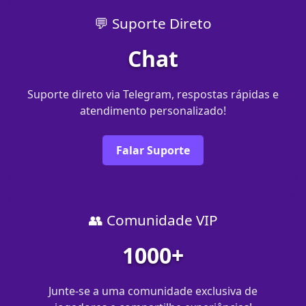
💬 Suporte Direto
Chat
Suporte direto via Telegram, respostas rápidas e
atendimento personalizado!
Falar Suporte
👥 Comunidade VIP
1000+
Junte-se a uma comunidade exclusiva de