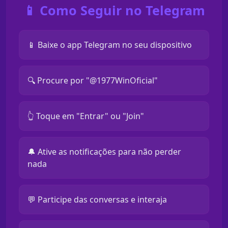
📱 Como Seguir no Telegram
📱 Baixe o app Telegram no seu dispositivo
🔍 Procure por "@1977WinOficial"
👆 Toque em "Entrar" ou "Join"
🔔 Ative as notificações para não perder
nada
💬 Participe das conversas e interaja