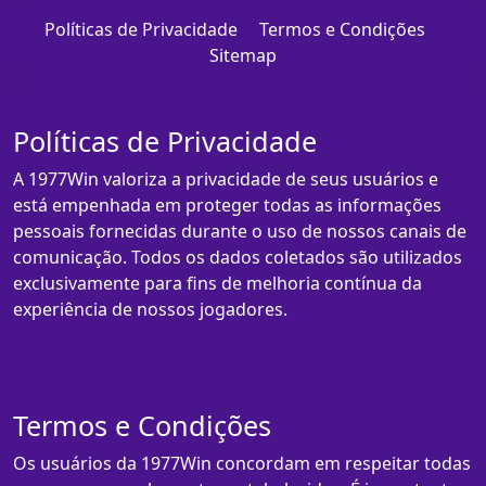
Políticas de Privacidade
Termos e Condições
Sitemap
Políticas de Privacidade
A 1977Win valoriza a privacidade de seus usuários e
está empenhada em proteger todas as informações
pessoais fornecidas durante o uso de nossos canais de
comunicação. Todos os dados coletados são utilizados
exclusivamente para fins de melhoria contínua da
experiência de nossos jogadores.
Termos e Condições
Os usuários da 1977Win concordam em respeitar todas