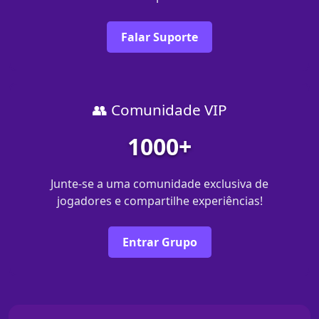
Falar Suporte
👥 Comunidade VIP
1000+
Junte-se a uma comunidade exclusiva de
jogadores e compartilhe experiências!
Entrar Grupo