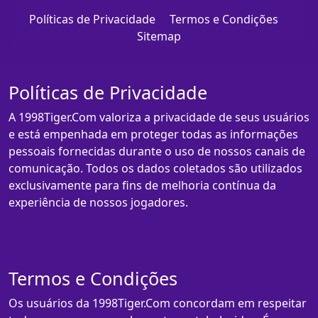
Políticas de Privacidade
Termos e Condições
Sitemap
Políticas de Privacidade
A 1998Tiger.Com valoriza a privacidade de seus usuários
e está empenhada em proteger todas as informações
pessoais fornecidas durante o uso de nossos canais de
comunicação. Todos os dados coletados são utilizados
exclusivamente para fins de melhoria contínua da
experiência de nossos jogadores.
Termos e Condições
Os usuários da 1998Tiger.Com concordam em respeitar