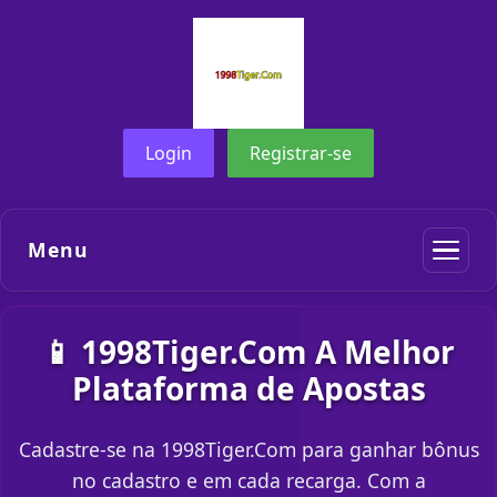
Login
Registrar-se
Menu
📱 1998Tiger.Com A Melhor
Plataforma de Apostas
Cadastre-se na 1998Tiger.Com para ganhar bônus
no cadastro e em cada recarga. Com a