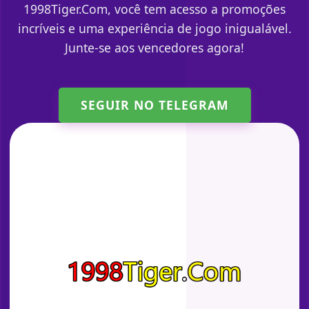
1998Tiger.Com, você tem acesso a promoções
incríveis e uma experiência de jogo inigualável.
Junte-se aos vencedores agora!
SEGUIR NO TELEGRAM