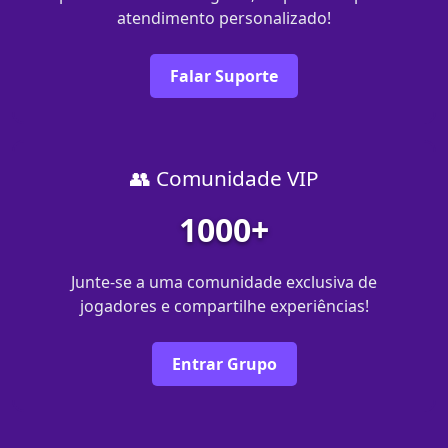
atendimento personalizado!
Falar Suporte
👥 Comunidade VIP
1000+
Junte-se a uma comunidade exclusiva de
jogadores e compartilhe experiências!
Entrar Grupo