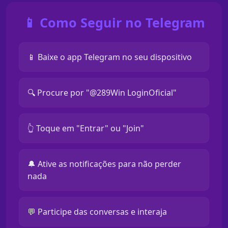
📱 Como Seguir no Telegram
📱 Baixe o app Telegram no seu dispositivo
🔍 Procure por "@289Win LoginOficial"
👆 Toque em "Entrar" ou "Join"
🔔 Ative as notificações para não perder
nada
💬 Participe das conversas e interaja