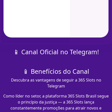
📱 Canal Oficial no Telegram!
📱 Benefícios do Canal
Descubra as vantagens de seguir a 365 Slots no
Telegram
Como líder no setor, a plataforma 365 Slots Brasil segue
o princípio da justiça — a 365 Slots lança
constantemente promoções para atrair novos e