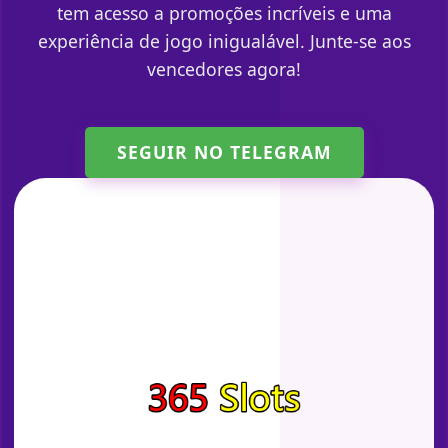
tem acesso a promoções incríveis e uma
experiência de jogo inigualável. Junte-se aos
vencedores agora!
SEGUIR NO TELEGRAM