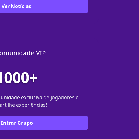
Ver Notícias
Comunidade VIP
1000+
unidade exclusiva de jogadores e
rtilhe experiências!
Entrar Grupo