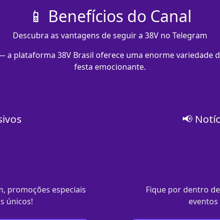
📱 Benefícios do Canal
Descubra as vantagens de seguir a 38V no Telegram
— a plataforma 38V Brasil oferece uma enorme variedade d
festa emocionante.
sivos
📢 Notí
m, promoções especiais
Fique por dentro d
s únicos!
eventos