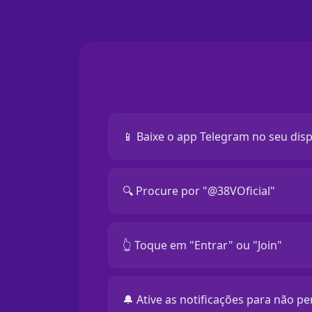
📱 Baixe o app Telegram no seu disp
🔍 Procure por "@38VOficial"
👆 Toque em "Entrar" ou "Join"
🔔 Ative as notificações para não p