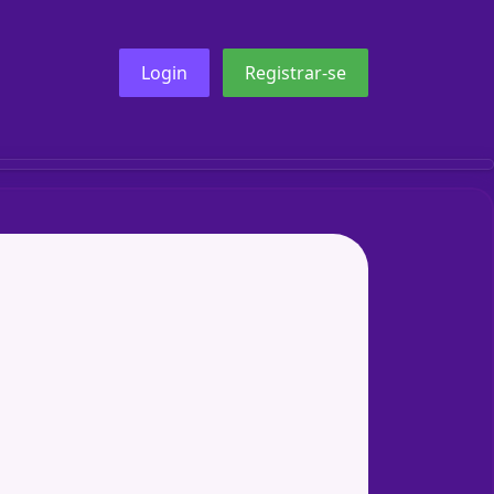
Login
Registrar-se