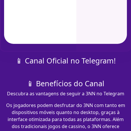
📱 Canal Oficial no Telegram!
📱 Benefícios do Canal
Descubra as vantagens de seguir a 3NN no Telegram
Os jogadores podem desfrutar do 3NN com​ tanto em
dispositivos móveis quanto no desktop, graças à
interface otimizada para todas as plataformas. Além
dos tradicionais jogos de cassino, o 3NN oferece