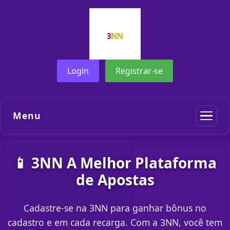
Login
Registrar-se
Menu
📱 3NN A Melhor Plataforma
de Apostas
Cadastre-se na 3NN para ganhar bônus no
cadastro e em cada recarga. Com a 3NN, você tem