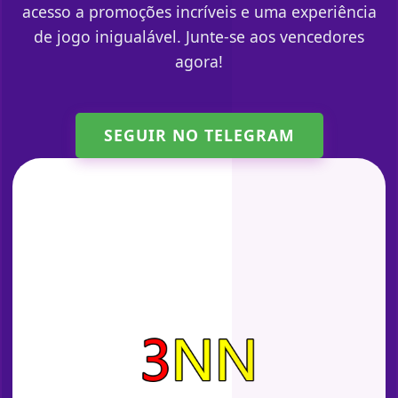
acesso a promoções incríveis e uma experiência
de jogo inigualável. Junte-se aos vencedores
agora!
SEGUIR NO TELEGRAM