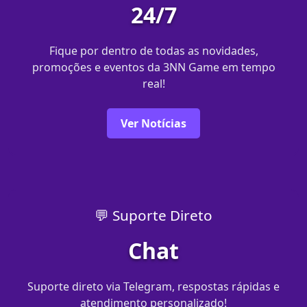
24/7
Fique por dentro de todas as novidades,
promoções e eventos da 3NN Game em tempo
real!
Ver Notícias
💬 Suporte Direto
Chat
Suporte direto via Telegram, respostas rápidas e
atendimento personalizado!