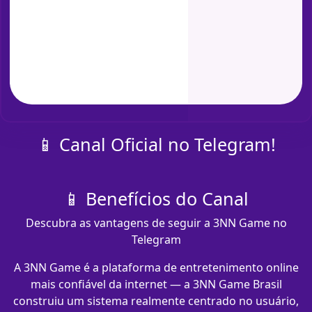
📱 Canal Oficial no Telegram!
📱 Benefícios do Canal
Descubra as vantagens de seguir a 3NN Game no
Telegram
A 3NN Game é a plataforma de entretenimento online
mais confiável da internet — a 3NN Game Brasil
construiu um sistema realmente centrado no usuário,