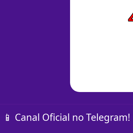
📱 Canal Oficial no Telegram!