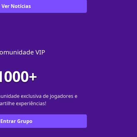
Ver Notícias
Comunidade VIP
1000+
unidade exclusiva de jogadores e
rtilhe experiências!
Entrar Grupo