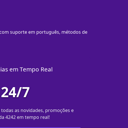
o, com suporte em português, métodos de
cias em Tempo Real
24/7
e todas as novidades, promoções e
da 4242 em tempo real!