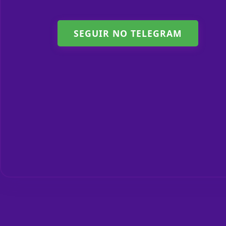
SEGUIR NO TELEGRAM