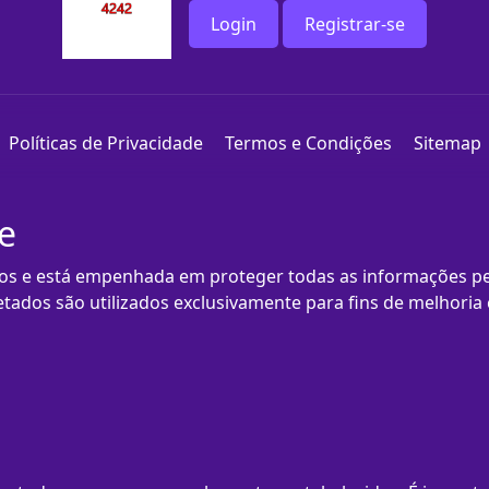
Login
Registrar-se
Políticas de Privacidade
Termos e Condições
Sitemap
de
rios e está empenhada em proteger todas as informações p
tados são utilizados exclusivamente para fins de melhoria