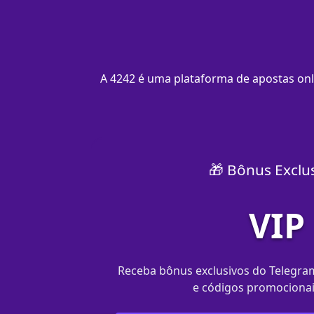
A 4242 é uma plataforma de apostas onl
🎁 Bônus Exclu
VIP
Receba bônus exclusivos do Telegra
e códigos promocionai