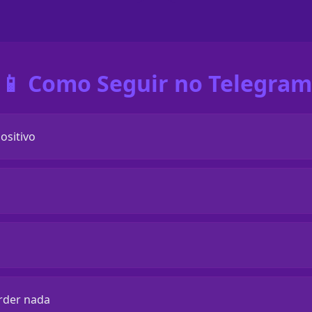
📱 Como Seguir no Telegram
ositivo
erder nada