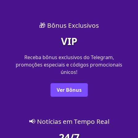
🎁 Bônus Exclusivos
VIP
Receba bônus exclusivos do Telegram,
promoções especiais e códigos promocionais
únicos!
Ver Bônus
📢 Notícias em Tempo Real
24/7