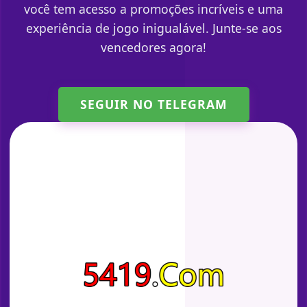
você tem acesso a promoções incríveis e uma
experiência de jogo inigualável. Junte-se aos
vencedores agora!
SEGUIR NO TELEGRAM