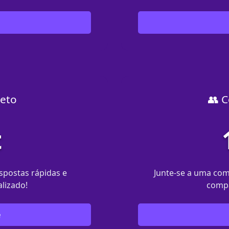
reto
👥 
t
espostas rápidas e
Junte-se a uma com
lizado!
compa
e