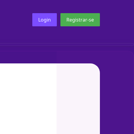
Login
Registrar-se