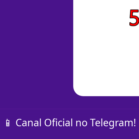
📱 Canal Oficial no Telegram!