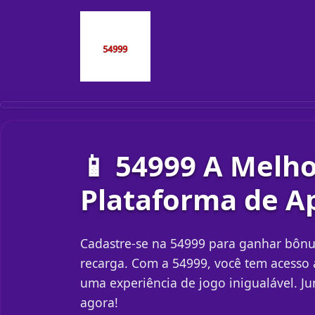
📱 54999 A Melh
Plataforma de A
Cadastre-se na 54999 para ganhar bônu
recarga. Com a 54999, você tem acesso 
uma experiência de jogo inigualável. J
agora!