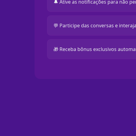
🔔 Ative as notificações para não p
💬 Participe das conversas e interaj
🎁 Receba bônus exclusivos autom