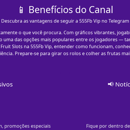
📱 Benefícios do Canal
Descubra as vantagens de seguir a 555Fb Vip no Telegram
atamente o que você procura. Com gráficos vibrantes, jogab
o uma das opções mais populares entre os jogadores — tan
Fruit Slots na 555Fb Vip, entender como funcionam, conhec
iência. Prepare-se para girar os rolos e colher as frutas ma
sivos
📢 Notí
m, promoções especiais
Fique por dentro d