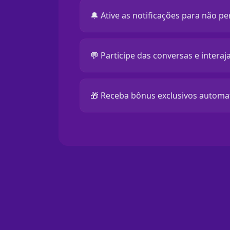
🔔 Ative as notificações para não p
💬 Participe das conversas e interaj
🎁 Receba bônus exclusivos autom