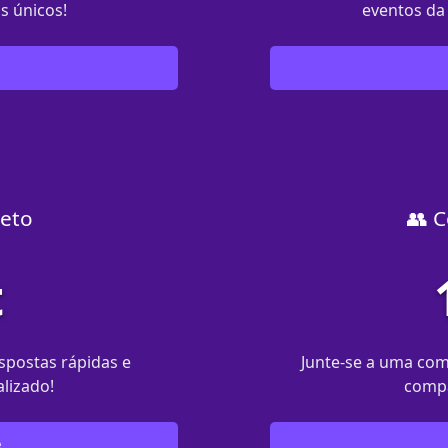
s únicos!
eventos da
reto
👥 
t
espostas rápidas e
Junte-se a uma com
lizado!
compa
e