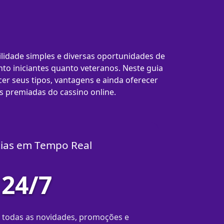
ilidade simples e diversas oportunidades de
to iniciantes quanto veteranos. Neste guia
er seus tipos, vantagens e ainda oferecer
is premiadas do cassino online.
cias em Tempo Real
24/7
e todas as novidades, promoções e