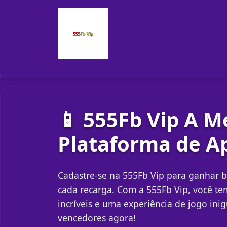
📱 555Fb Vip A M
Plataforma de A
Cadastre-se na 555Fb Vip para ganhar 
cada recarga. Com a 555Fb Vip, você t
incríveis e uma experiência de jogo inig
vencedores agora!