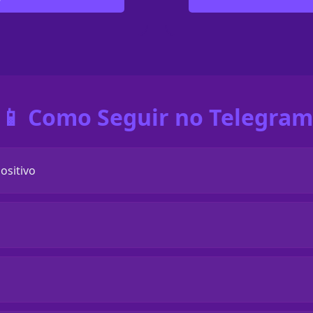
📱 Como Seguir no Telegram
ositivo