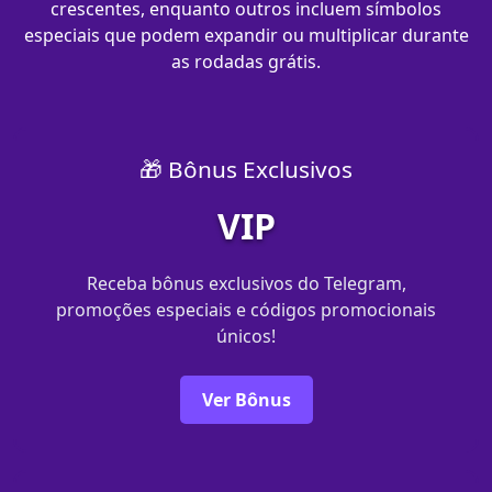
crescentes, enquanto outros incluem símbolos
especiais que podem expandir ou multiplicar durante
as rodadas grátis.
🎁 Bônus Exclusivos
VIP
Receba bônus exclusivos do Telegram,
promoções especiais e códigos promocionais
únicos!
Ver Bônus