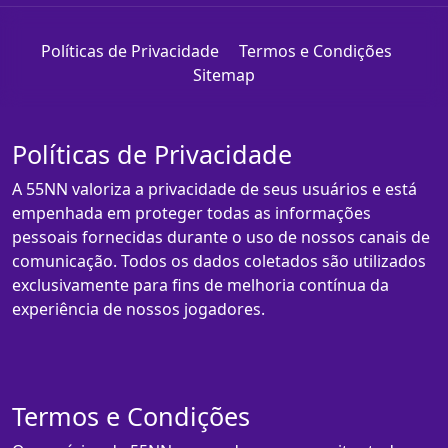
Políticas de Privacidade
Termos e Condições
Sitemap
Políticas de Privacidade
A 55NN valoriza a privacidade de seus usuários e está
empenhada em proteger todas as informações
pessoais fornecidas durante o uso de nossos canais de
comunicação. Todos os dados coletados são utilizados
exclusivamente para fins de melhoria contínua da
experiência de nossos jogadores.
Termos e Condições