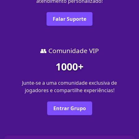
atendimento personalizado!
Falar Suporte
👥 Comunidade VIP
1000+
Junte-se a uma comunidade exclusiva de
jogadores e compartilhe experiências!
Entrar Grupo