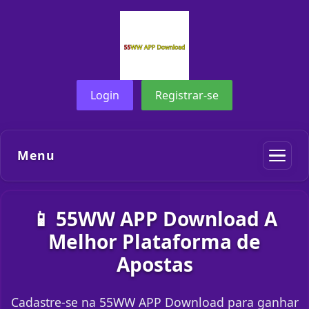
Login
Registrar-se
Menu
📱 55WW APP Download A
Melhor Plataforma de
Apostas
Cadastre-se na 55WW APP Download para ganhar