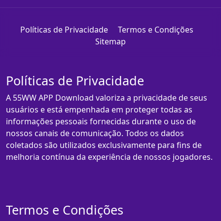
Políticas de Privacidade
Termos e Condições
Sitemap
Políticas de Privacidade
A 55WW APP Download valoriza a privacidade de seus
usuários e está empenhada em proteger todas as
informações pessoais fornecidas durante o uso de
nossos canais de comunicação. Todos os dados
coletados são utilizados exclusivamente para fins de
melhoria contínua da experiência de nossos jogadores.
Termos e Condições