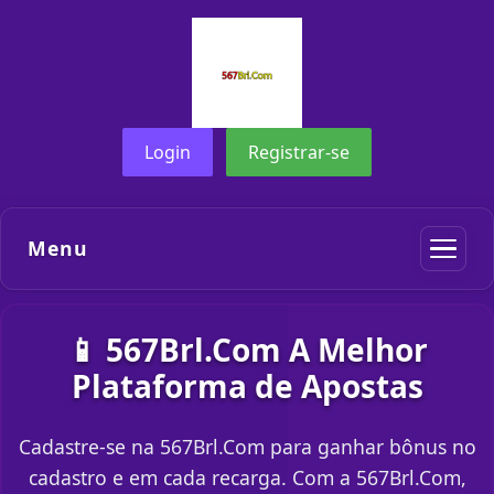
Login
Registrar-se
Menu
📱 567Brl.Com A Melhor
Plataforma de Apostas
Cadastre-se na 567Brl.Com para ganhar bônus no
cadastro e em cada recarga. Com a 567Brl.Com,