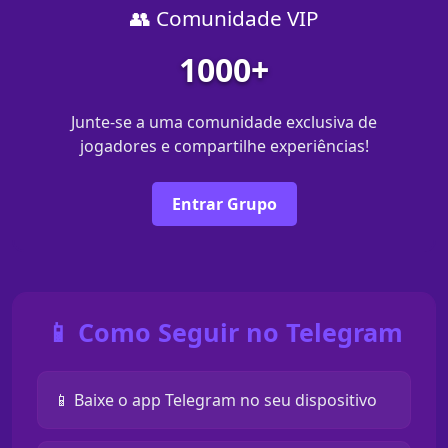
👥 Comunidade VIP
1000+
Junte-se a uma comunidade exclusiva de
jogadores e compartilhe experiências!
Entrar Grupo
📱 Como Seguir no Telegram
📱 Baixe o app Telegram no seu dispositivo