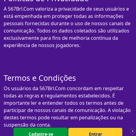
A 567Brl.Com valoriza a privacidade de seus usuários e
está empenhada em proteger todas as informações
pessoais fornecidas durante o uso de nossos canais de
comunicação. Todos os dados coletados são utilizados
exclusivamente para fins de melhoria contínua da
experiência de nossos jogadores.
Termos e Condições
Os usuários da 567Brl.Com concordam em respeitar
todas as regras e regulamentos estabelecidos. É
importante ler e entender todos os termos antes de
participar de nossos canais de comunicação. A violação
destes termos pode resultar em penalizações ou na
suspensão da conta.
X
Cadastre-se
Entrar