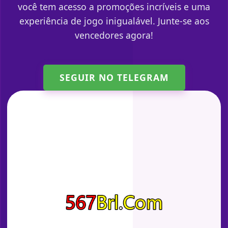
você tem acesso a promoções incríveis e uma
experiência de jogo inigualável. Junte-se aos
vencedores agora!
SEGUIR NO TELEGRAM