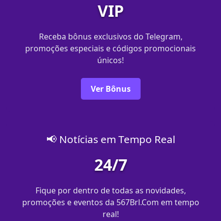
VIP
Receba bônus exclusivos do Telegram,
promoções especiais e códigos promocionais
únicos!
Ver Bônus
📢 Notícias em Tempo Real
24/7
Fique por dentro de todas as novidades,
promoções e eventos da 567Brl.Com em tempo
real!