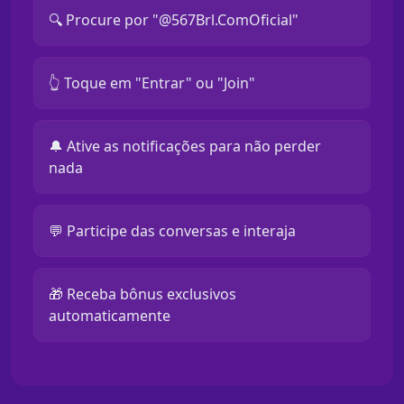
🔍 Procure por "@567Brl.ComOficial"
👆 Toque em "Entrar" ou "Join"
🔔 Ative as notificações para não perder
nada
💬 Participe das conversas e interaja
🎁 Receba bônus exclusivos
automaticamente