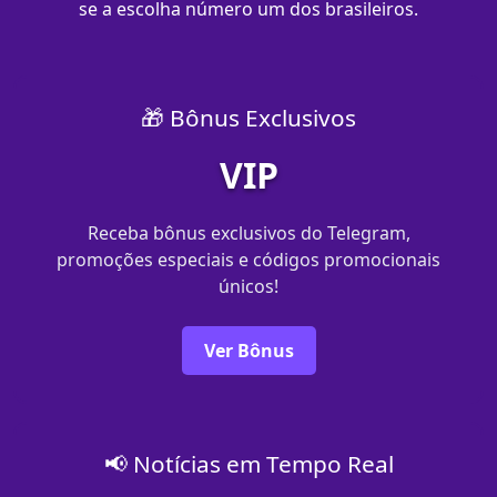
se a escolha número um dos brasileiros.
🎁 Bônus Exclusivos
VIP
Receba bônus exclusivos do Telegram,
promoções especiais e códigos promocionais
únicos!
Ver Bônus
📢 Notícias em Tempo Real