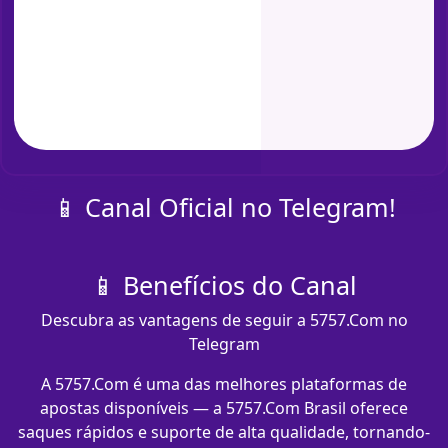
📱 Canal Oficial no Telegram!
📱 Benefícios do Canal
Descubra as vantagens de seguir a 5757.Com no
Telegram
A 5757.Com é uma das melhores plataformas de
apostas disponíveis — a 5757.Com Brasil oferece
saques rápidos e suporte de alta qualidade, tornando-