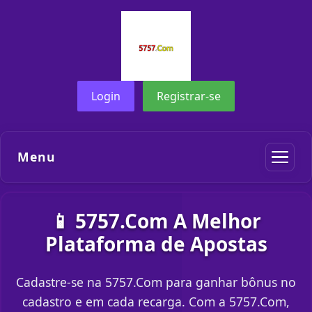
Login
Registrar-se
Menu
📱 5757.Com A Melhor
Plataforma de Apostas
Cadastre-se na 5757.Com para ganhar bônus no
cadastro e em cada recarga. Com a 5757.Com,