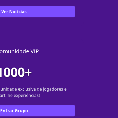
Ver Notícias
Comunidade VIP
1000+
unidade exclusiva de jogadores e
rtilhe experiências!
Entrar Grupo