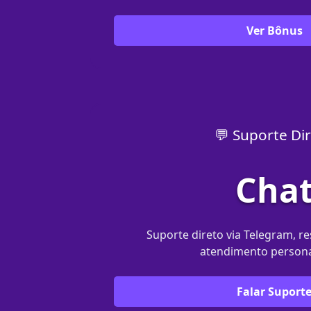
Ver Bônus
💬 Suporte Di
Cha
Suporte direto via Telegram, r
atendimento persona
Falar Suport