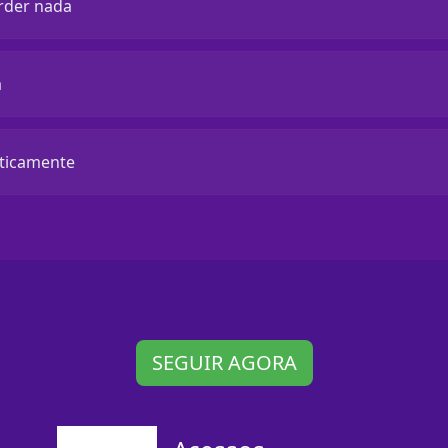
erder nada
a
aticamente
SEGUIR AGORA