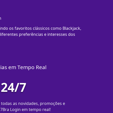
m
indo os favoritos clássicos como Blackjack,
iferentes preferências e interesses dos
cias em Tempo Real
24/7
e todas as novidades, promoções e
57Bra Login em tempo real!