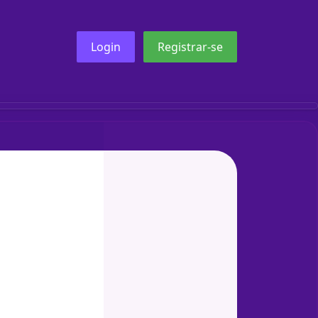
Login
Registrar-se