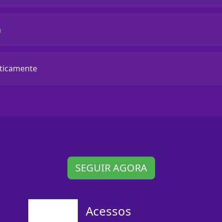
a
aticamente
SEGUIR AGORA
Acessos