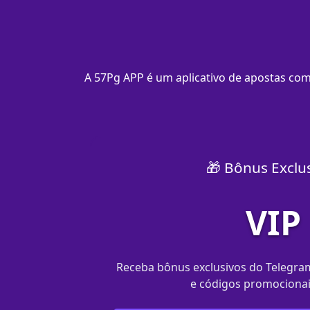
A 57Pg APP é um aplicativo de apostas com 
🎁 Bônus Exclu
VIP
Receba bônus exclusivos do Telegra
e códigos promocionai