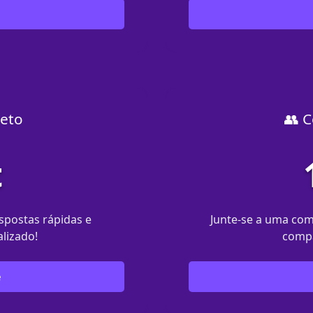
reto
👥 
t
espostas rápidas e
Junte-se a uma com
lizado!
compa
e