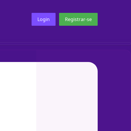
Login
Registrar-se