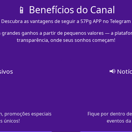
📱 Benefícios do Canal
Descubra as vantagens de seguir a 57Pg APP no Telegram
grandes ganhos a partir de pequenos valores — a plataform
transparência, onde seus sonhos começam!
sivos
📢 Notí
m, promoções especiais
Fique por dentro d
s únicos!
eventos da