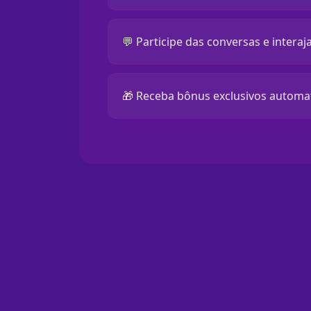
💬 Participe das conversas e interaj
🎁 Receba bônus exclusivos autom