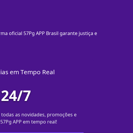
a oficial 57Pg APP Brasil garante justiça e
cias em Tempo Real
24/7
e todas as novidades, promoções e
 57Pg APP em tempo real!