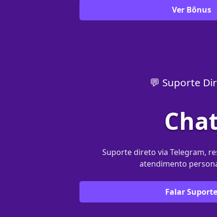
Ver Bônus
💬 Suporte Di
Cha
Suporte direto via Telegram, r
atendimento persona
Falar Suport