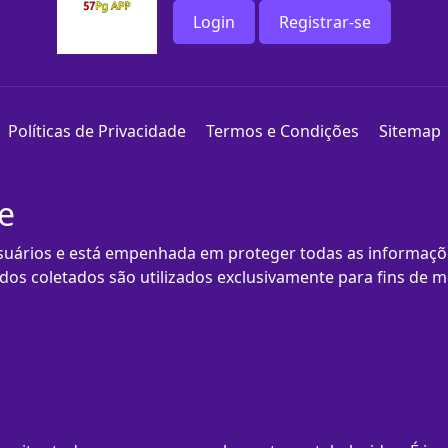
Login
Registrar-se
Políticas de Privacidade
Termos e Condições
Sitemap
de
usuários e está empenhada em proteger todas as informaçõ
os coletados são utilizados exclusivamente para fins de m