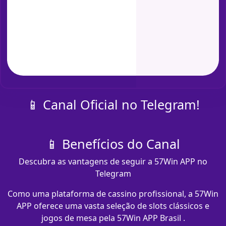
📱 Canal Oficial no Telegram!
📱 Benefícios do Canal
Descubra as vantagens de seguir a 57Win APP no
Telegram
Como uma plataforma de cassino profissional, a 57Win
APP oferece uma vasta seleção de slots clássicos e
jogos de mesa pela 57Win APP Brasil .