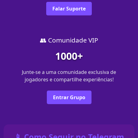
Falar Suporte
👥 Comunidade VIP
1000+
Junte-se a uma comunidade exclusiva de
jogadores e compartilhe experiências!
Entrar Grupo
📱 Como Seguir no Telegram