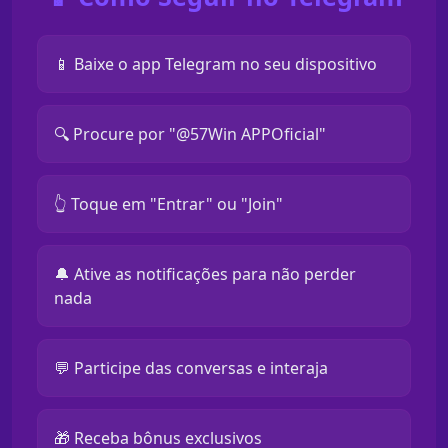
📱 Baixe o app Telegram no seu dispositivo
🔍 Procure por "@57Win APPOficial"
👆 Toque em "Entrar" ou "Join"
🔔 Ative as notificações para não perder
nada
💬 Participe das conversas e interaja
🎁 Receba bônus exclusivos