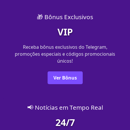
🎁 Bônus Exclusivos
VIP
Receba bônus exclusivos do Telegram,
promoções especiais e códigos promocionais
únicos!
Ver Bônus
📢 Notícias em Tempo Real
24/7