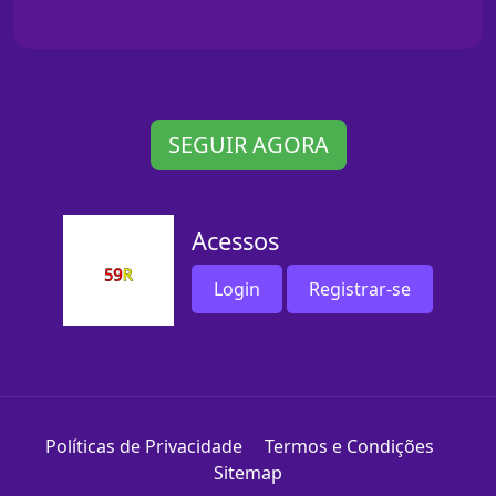
SEGUIR AGORA
Acessos
Login
Registrar-se
Políticas de Privacidade
Termos e Condições
Sitemap