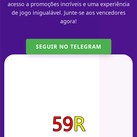
acesso a promoções incríveis e uma experiência
de jogo inigualável. Junte-se aos vencedores
agora!
SEGUIR NO TELEGRAM