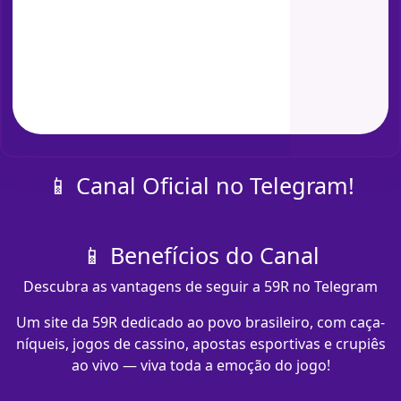
📱 Canal Oficial no Telegram!
📱 Benefícios do Canal
Descubra as vantagens de seguir a 59R no Telegram
Um site da 59R dedicado ao povo brasileiro, com caça-
níqueis, jogos de cassino, apostas esportivas e crupiês
ao vivo — viva toda a emoção do jogo!