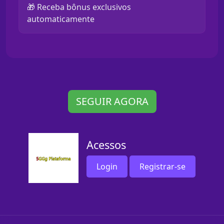
🎁 Receba bônus exclusivos
automaticamente
SEGUIR AGORA
Acessos
Login
Registrar-se