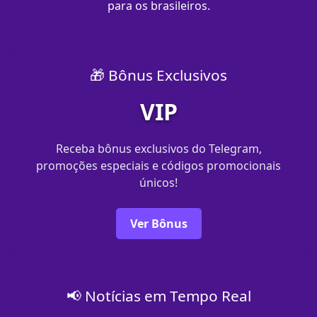
para os brasileiros.
🎁 Bônus Exclusivos
VIP
Receba bônus exclusivos do Telegram,
promoções especiais e códigos promocionais
únicos!
Ver Bônus
📢 Notícias em Tempo Real