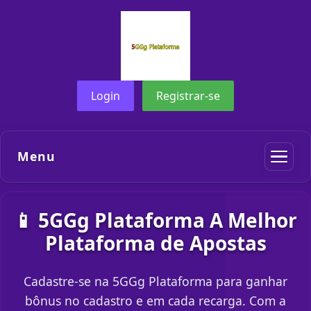
Login
Registrar-se
Menu
📱 5GGg Plataforma A Melhor
Plataforma de Apostas
Cadastre-se na 5GGg Plataforma para ganhar
bônus no cadastro e em cada recarga. Com a