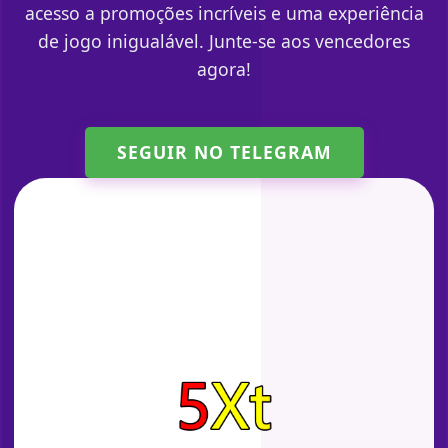
acesso a promoções incríveis e uma experiência
de jogo inigualável. Junte-se aos vencedores
agora!
SEGUIR NO TELEGRAM