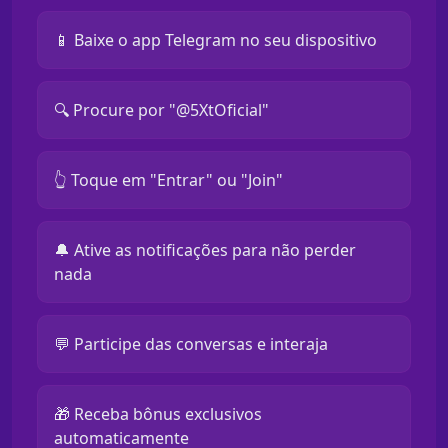
📱 Baixe o app Telegram no seu dispositivo
🔍 Procure por "@5XtOficial"
👆 Toque em "Entrar" ou "Join"
🔔 Ative as notificações para não perder
nada
💬 Participe das conversas e interaja
🎁 Receba bônus exclusivos
automaticamente