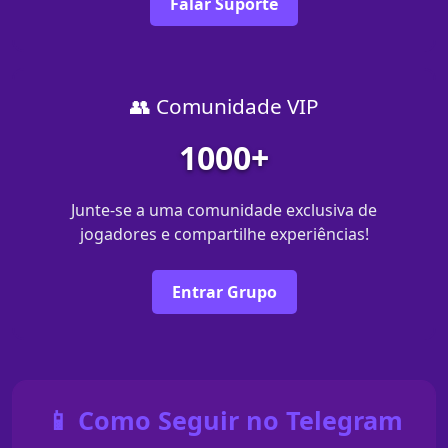
Falar Suporte
👥 Comunidade VIP
1000+
Junte-se a uma comunidade exclusiva de
jogadores e compartilhe experiências!
Entrar Grupo
📱 Como Seguir no Telegram