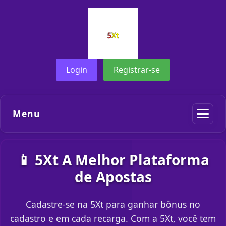
Login
Registrar-se
Menu
📱 5Xt A Melhor Plataforma
de Apostas
Cadastre-se na 5Xt para ganhar bônus no
cadastro e em cada recarga. Com a 5Xt, você tem