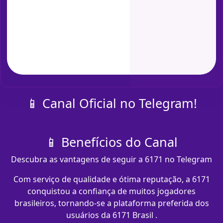
📱 Canal Oficial no Telegram!
📱 Benefícios do Canal
Descubra as vantagens de seguir a 6171 no Telegram
Com serviço de qualidade e ótima reputação, a 6171
conquistou a confiança de muitos jogadores
brasileiros, tornando-se a plataforma preferida dos
usuários da 6171 Brasil .