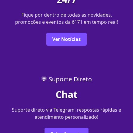
Fique por dentro de todas as novidades,
promoções e eventos da 6171 em tempo real!
Ver Notícias
💬 Suporte Direto
Chat
Suporte direto via Telegram, respostas rápidas e
atendimento personalizado!