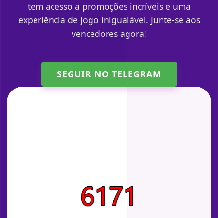
tem acesso a promoções incríveis e uma
experiência de jogo inigualável. Junte-se aos
vencedores agora!
SEGUIR NO TELEGRAM