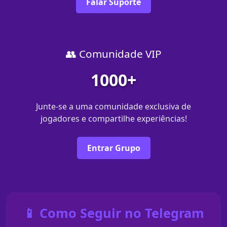
Falar Suporte
👥 Comunidade VIP
1000+
Junte-se a uma comunidade exclusiva de
jogadores e compartilhe experiências!
Entrar Grupo
📱 Como Seguir no Telegram