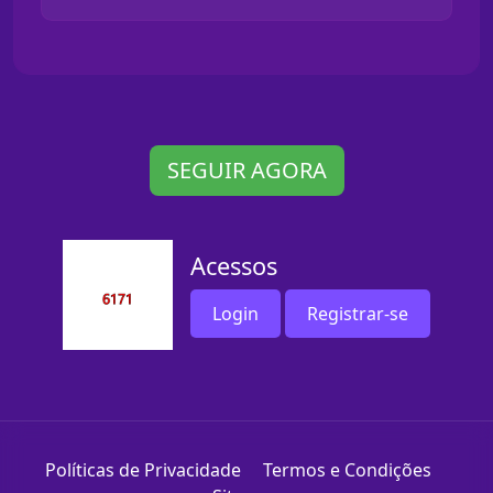
SEGUIR AGORA
Acessos
Login
Registrar-se
Políticas de Privacidade
Termos e Condições