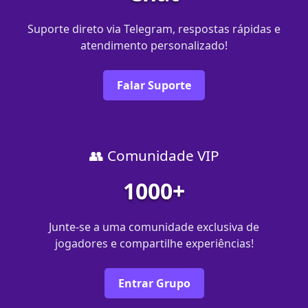
Suporte direto via Telegram, respostas rápidas e
atendimento personalizado!
Falar Suporte
👥 Comunidade VIP
1000+
Junte-se a uma comunidade exclusiva de
jogadores e compartilhe experiências!
Entrar Grupo