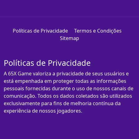
Políticas de Privacidade
Termos e Condições
Sitemap
Políticas de Privacidade
A 65X Game valoriza a privacidade de seus usuários e
está empenhada em proteger todas as informações
pessoais fornecidas durante o uso de nossos canais de
comunicação. Todos os dados coletados são utilizados
exclusivamente para fins de melhoria contínua da
experiência de nossos jogadores.