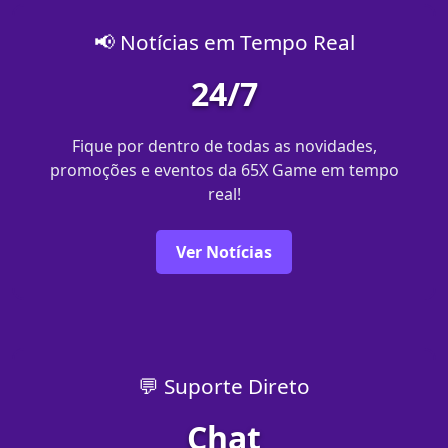
📢 Notícias em Tempo Real
24/7
Fique por dentro de todas as novidades,
promoções e eventos da 65X Game em tempo
real!
Ver Notícias
💬 Suporte Direto
Chat