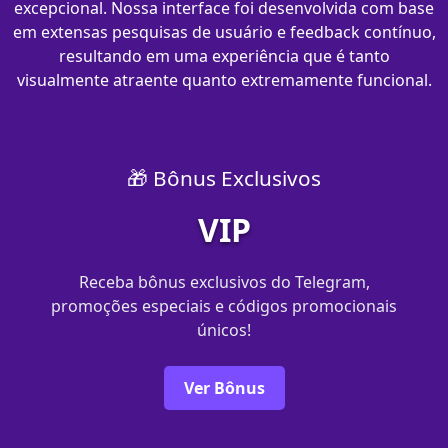
excepcional. Nossa interface foi desenvolvida com base
em extensas pesquisas de usuário e feedback contínuo,
resultando em uma experiência que é tanto
visualmente atraente quanto extremamente funcional.
🎁 Bônus Exclusivos
VIP
Receba bônus exclusivos do Telegram,
promoções especiais e códigos promocionais
únicos!
Ver Bônus