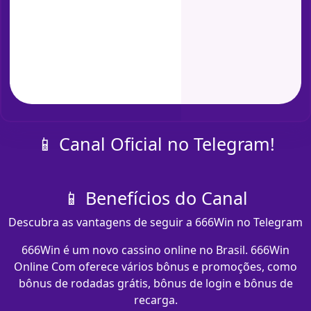
📱 Canal Oficial no Telegram!
📱 Benefícios do Canal
Descubra as vantagens de seguir a 666Win no Telegram
666Win é um novo cassino online no Brasil. 666Win
Online Com oferece vários bônus e promoções, como
bônus de rodadas grátis, bônus de login e bônus de
recarga.