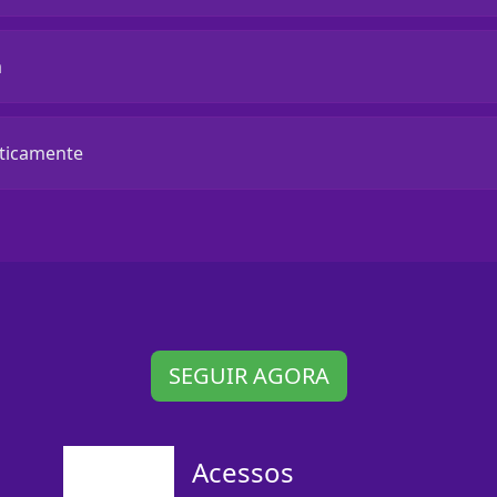
a
aticamente
SEGUIR AGORA
Acessos