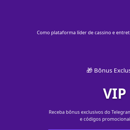
Como plataforma líder de cassino e entre
🎁 Bônus Exclu
VIP
Receba bônus exclusivos do Telegra
e códigos promocionai