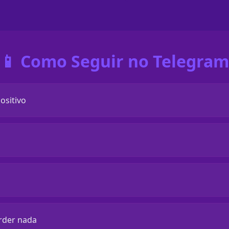
📱 Como Seguir no Telegram
ositivo
erder nada