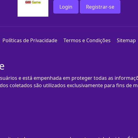
Login
Registrar-se
Políticas de Privacidade
Termos e Condições
Sitemap
de
 usuários e está empenhada em proteger todas as informaçõ
os coletados são utilizados exclusivamente para fins de m