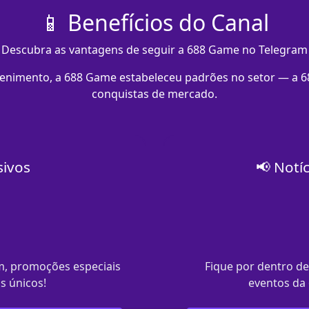
📱 Benefícios do Canal
Descubra as vantagens de seguir a 688 Game no Telegram
tenimento, a 688 Game estabeleceu padrões no setor — a 68
conquistas de mercado.
sivos
📢 Notí
m, promoções especiais
Fique por dentro d
s únicos!
eventos da