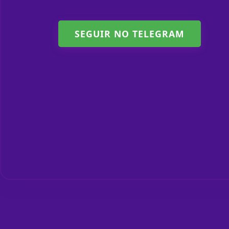
SEGUIR NO TELEGRAM