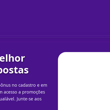
elhor
postas
bônus no cadastro e em
em acesso a promoções
ualável. Junte-se aos