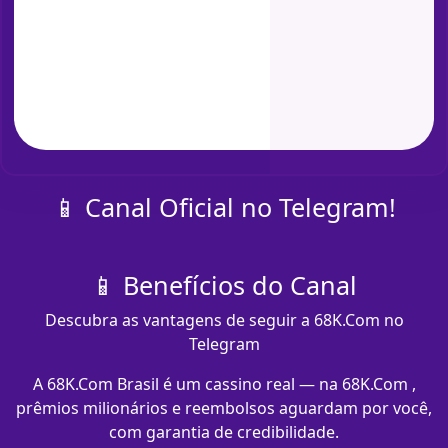
📱 Canal Oficial no Telegram!
📱 Benefícios do Canal
Descubra as vantagens de seguir a 68K.Com no
Telegram
A 68K.Com Brasil é um cassino real — na 68K.Com ,
prêmios milionários e reembolsos aguardam por você,
com garantia de credibilidade.