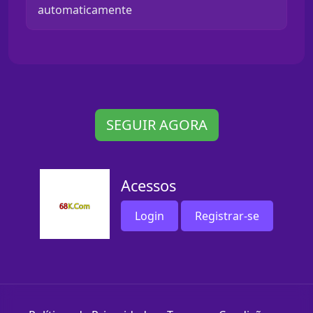
automaticamente
SEGUIR AGORA
Acessos
Login
Registrar-se