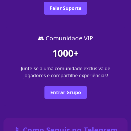
Falar Suporte
👥 Comunidade VIP
1000+
Junte-se a uma comunidade exclusiva de
jogadores e compartilhe experiências!
Entrar Grupo
📱 Como Seguir no Telegram