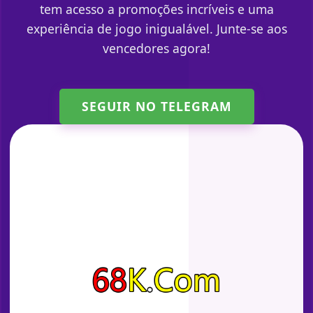
tem acesso a promoções incríveis e uma
experiência de jogo inigualável. Junte-se aos
vencedores agora!
SEGUIR NO TELEGRAM