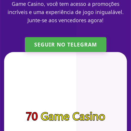
Game Casino, você tem acesso a promoções
incríveis e uma experiência de jogo inigualável.
Junte-se aos vencedores agora!
SEGUIR NO TELEGRAM