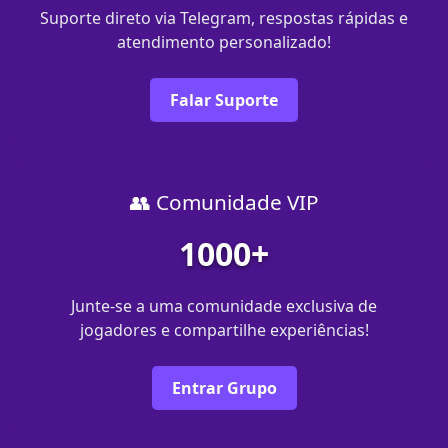
Suporte direto via Telegram, respostas rápidas e
atendimento personalizado!
Falar Suporte
👥 Comunidade VIP
1000+
Junte-se a uma comunidade exclusiva de
jogadores e compartilhe experiências!
Entrar Grupo