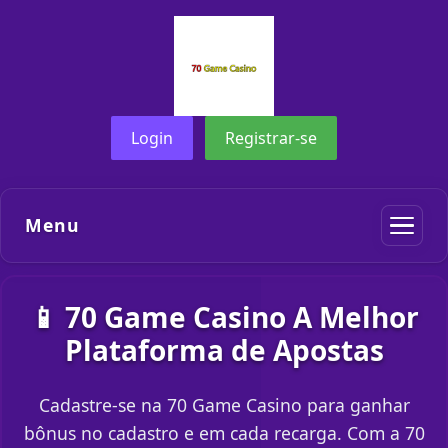
Login
Registrar-se
Menu
📱 70 Game Casino A Melhor
Plataforma de Apostas
Cadastre-se na 70 Game Casino para ganhar
bônus no cadastro e em cada recarga. Com a 70