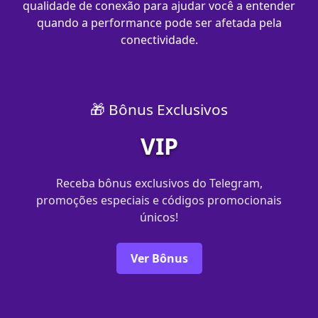
qualidade de conexão para ajudar você a entender
quando a performance pode ser afetada pela
conectividade.
🎁 Bônus Exclusivos
VIP
Receba bônus exclusivos do Telegram,
promoções especiais e códigos promocionais
únicos!
Ver Bônus