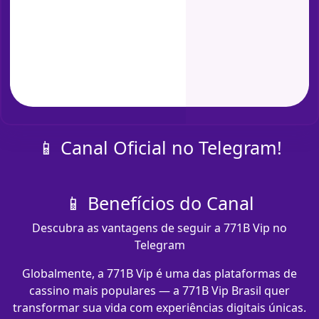
📱 Canal Oficial no Telegram!
📱 Benefícios do Canal
Descubra as vantagens de seguir a 771B Vip no
Telegram
Globalmente, a 771B Vip é uma das plataformas de
cassino mais populares — a 771B Vip Brasil quer
transformar sua vida com experiências digitais únicas.