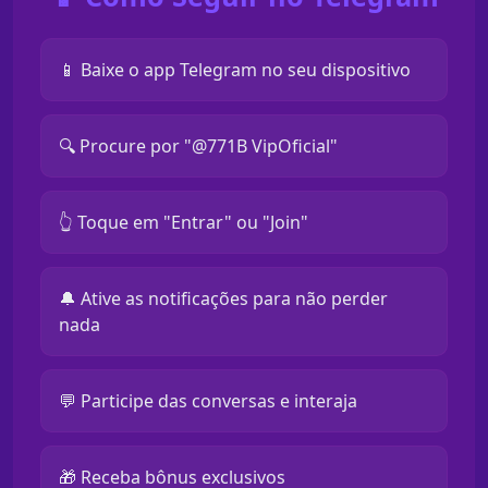
📱 Baixe o app Telegram no seu dispositivo
🔍 Procure por "@771B VipOficial"
👆 Toque em "Entrar" ou "Join"
🔔 Ative as notificações para não perder
nada
💬 Participe das conversas e interaja
🎁 Receba bônus exclusivos