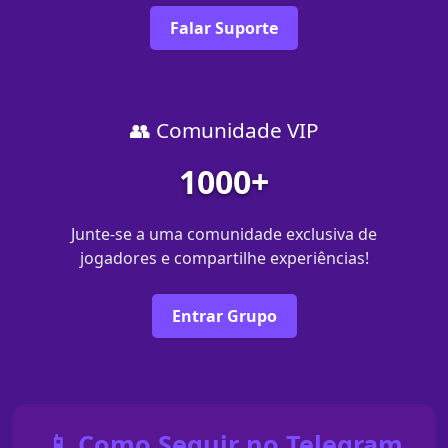
Falar Suporte
👥 Comunidade VIP
1000+
Junte-se a uma comunidade exclusiva de
jogadores e compartilhe experiências!
Entrar Grupo
📱 Como Seguir no Telegram