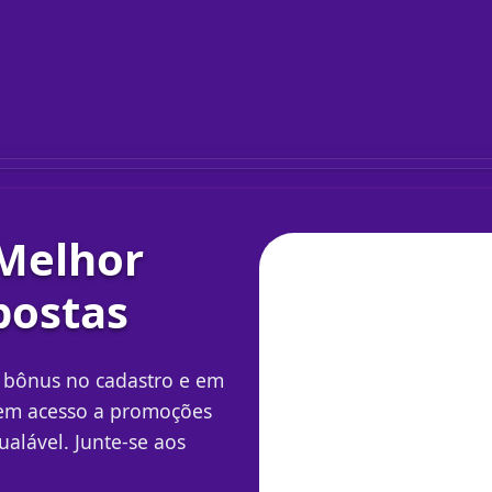
 Melhor
postas
r bônus no cadastro e em
tem acesso a promoções
ualável. Junte-se aos