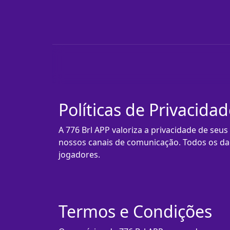
Políticas de Privacida
A 776 Brl APP valoriza a privacidade de se
nossos canais de comunicação. Todos os dad
jogadores.
Termos e Condições