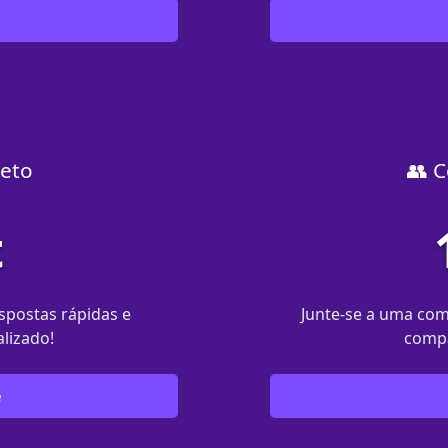
reto
👥 
t
espostas rápidas e
Junte-se a uma com
lizado!
compa
e