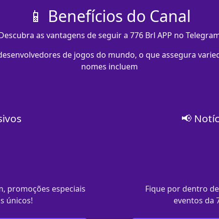
📱 Benefícios do Canal
Descubra as vantagens de seguir a 776 Brl APP no Telegra
desenvolvedores de jogos do mundo, o que assegura varied
nomes incluem
sivos
📢 Notí
m, promoções especiais
Fique por dentro d
s únicos!
eventos da 