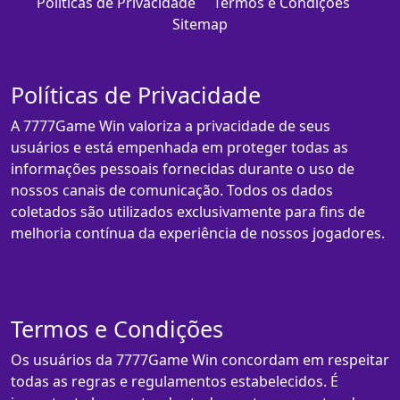
Políticas de Privacidade
Termos e Condições
Sitemap
Políticas de Privacidade
A 7777Game Win valoriza a privacidade de seus
usuários e está empenhada em proteger todas as
informações pessoais fornecidas durante o uso de
nossos canais de comunicação. Todos os dados
coletados são utilizados exclusivamente para fins de
melhoria contínua da experiência de nossos jogadores.
Termos e Condições
Os usuários da 7777Game Win concordam em respeitar
todas as regras e regulamentos estabelecidos. É