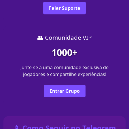
Falar Suporte
👥 Comunidade VIP
1000+
Junte-se a uma comunidade exclusiva de
jogadores e compartilhe experiências!
Entrar Grupo
📱 Como Seguir no Telegram