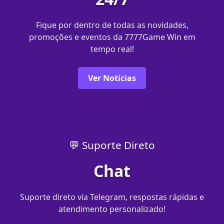
Fique por dentro de todas as novidades,
promoções e eventos da 7777Game Win em
tempo real!
Ver Notícias
💬 Suporte Direto
Chat
Suporte direto via Telegram, respostas rápidas e
atendimento personalizado!