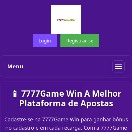
Login
Registrar-se
Menu
📱 7777Game Win A Melhor
Plataforma de Apostas
Cadastre-se na 7777Game Win para ganhar bônus
no cadastro e em cada recarga. Com a 7777Game