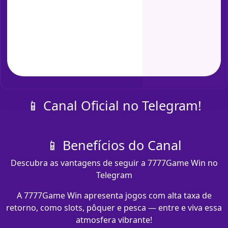
📱 Canal Oficial no Telegram!
📱 Benefícios do Canal
Descubra as vantagens de seguir a 7777Game Win no
Telegram
A 7777Game Win apresenta jogos com alta taxa de
retorno, como slots, pôquer e pesca — entre e viva essa
atmosfera vibrante!