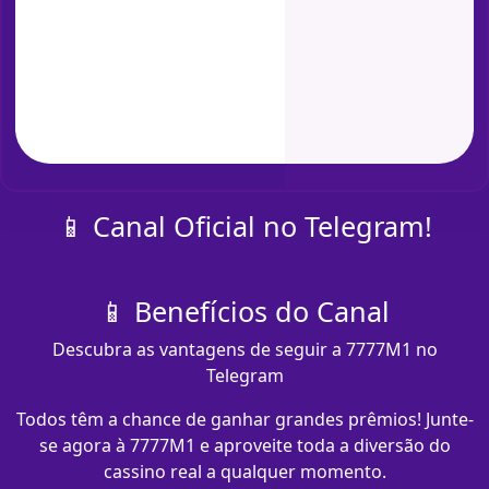
📱 Canal Oficial no Telegram!
📱 Benefícios do Canal
Descubra as vantagens de seguir a 7777M1 no
Telegram
Todos têm a chance de ganhar grandes prêmios! Junte-
se agora à 7777M1 e aproveite toda a diversão do
cassino real a qualquer momento.