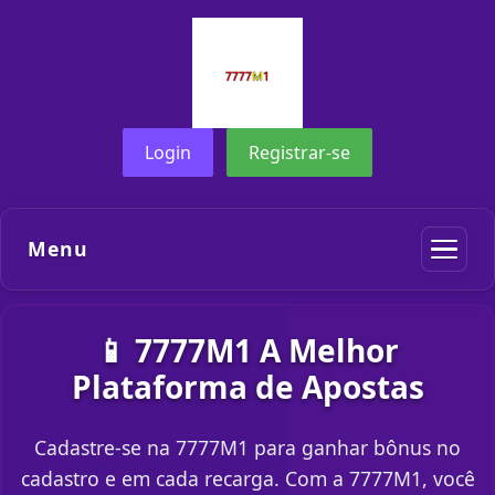
Login
Registrar-se
Menu
📱 7777M1 A Melhor
Plataforma de Apostas
Cadastre-se na 7777M1 para ganhar bônus no
cadastro e em cada recarga. Com a 7777M1, você