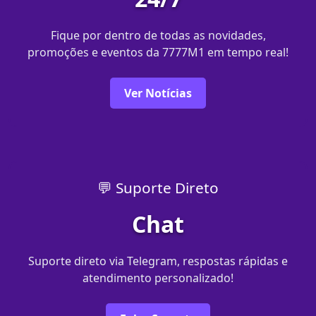
Fique por dentro de todas as novidades,
promoções e eventos da 7777M1 em tempo real!
Ver Notícias
💬 Suporte Direto
Chat
Suporte direto via Telegram, respostas rápidas e
atendimento personalizado!