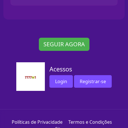
SEGUIR AGORA
Acessos
Login
Registrar-se
Políticas de Privacidade
Termos e Condições