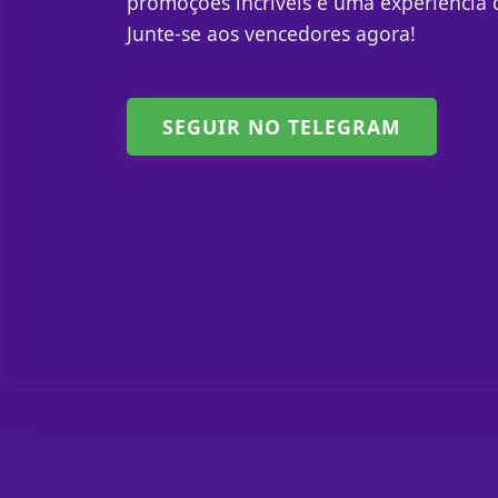
promoções incríveis e uma experiência d
Junte-se aos vencedores agora!
SEGUIR NO TELEGRAM