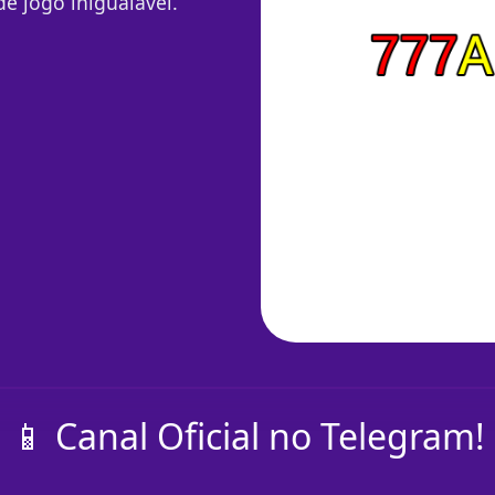
e jogo inigualável.
📱 Canal Oficial no Telegram!