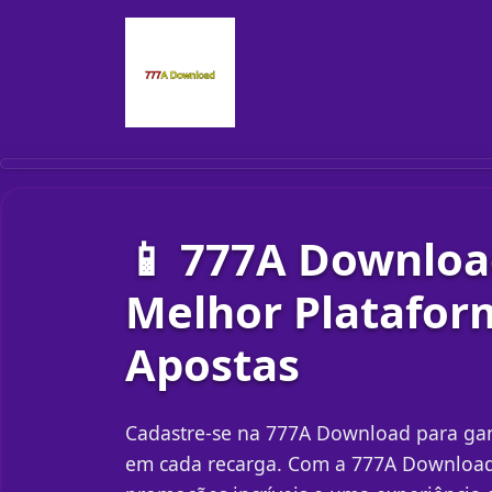
📱 777A Downloa
Melhor Platafor
Apostas
Cadastre-se na 777A Download para ga
em cada recarga. Com a 777A Download