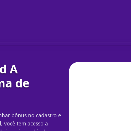
d A
ma de
nhar bônus no cadastro e
, você tem acesso a