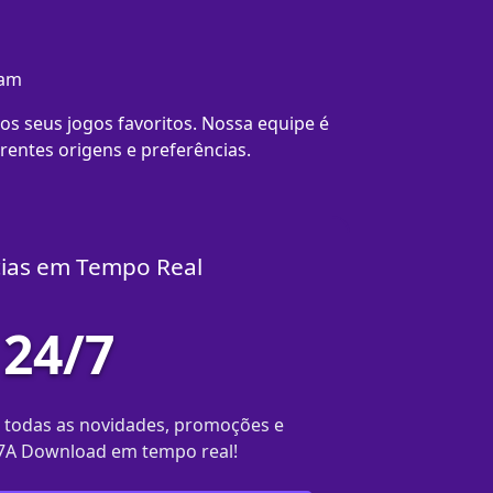
ram
s seus jogos favoritos. Nossa equipe é
rentes origens e preferências.
cias em Tempo Real
24/7
e todas as novidades, promoções e
7A Download em tempo real!