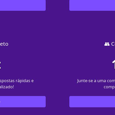
reto
👥 
t
espostas rápidas e
Junte-se a uma com
lizado!
compa
e