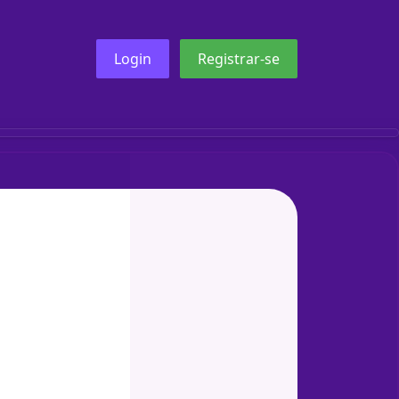
Login
Registrar-se