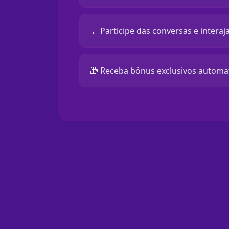
💬 Participe das conversas e interaj
🎁 Receba bônus exclusivos autom