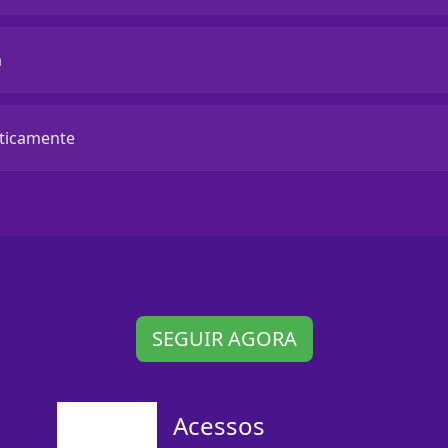
a
aticamente
SEGUIR AGORA
Acessos