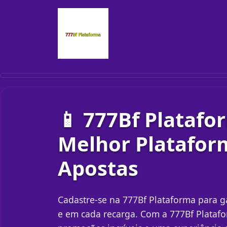
📱 777Bf Platafo
Melhor Platafor
Apostas
Cadastre-se na 777Bf Plataforma para 
e em cada recarga. Com a 777Bf Platafo