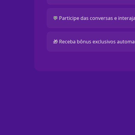
💬 Participe das conversas e interaj
🎁 Receba bônus exclusivos autom