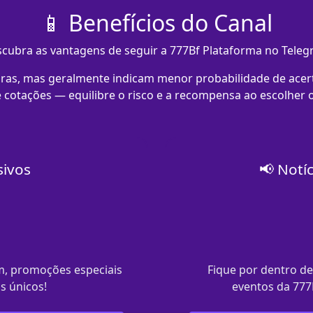
📱 Benefícios do Canal
cubra as vantagens de seguir a 777Bf Plataforma no Tele
ras, mas geralmente indicam menor probabilidade de acer
 cotações — equilibre o risco e a recompensa ao escolher 
sivos
📢 Notí
m, promoções especiais
Fique por dentro d
s únicos!
eventos da 777