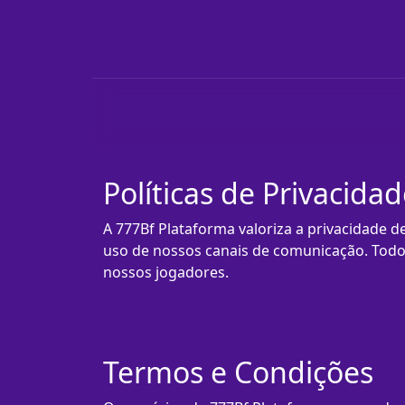
Políticas de Privacida
A 777Bf Plataforma valoriza a privacidade 
uso de nossos canais de comunicação. Todos
nossos jogadores.
Termos e Condições