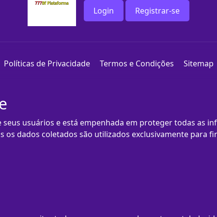
Login
Registrar-se
Políticas de Privacidade
Termos e Condições
Sitemap
de
de seus usuários e está empenhada em proteger todas as i
 os dados coletados são utilizados exclusivamente para fi