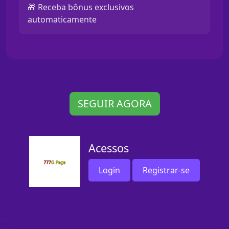
🎁 Receba bônus exclusivos
automaticamente
SEGUIR AGORA
Acessos
Login
Registrar-se