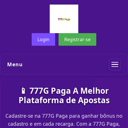
Login
Registrar-se
Menu
📱 777G Paga A Melhor
Plataforma de Apostas
Cadastre-se na 777G Paga para ganhar bônus no
cadastro e em cada recarga. Com a 777G Paga,