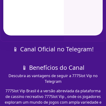
📱 Canal Oficial no Telegram!
📱 Benefícios do Canal
Descubra as vantagens de seguir a 777Slot Vip no
Telegram
777Slot Vip Brasil é a versão abreviada da plataforma
de cassino recreativo 777Slot Vip , onde os jogadores
exploram um mundo de jogos com ampla variedade e