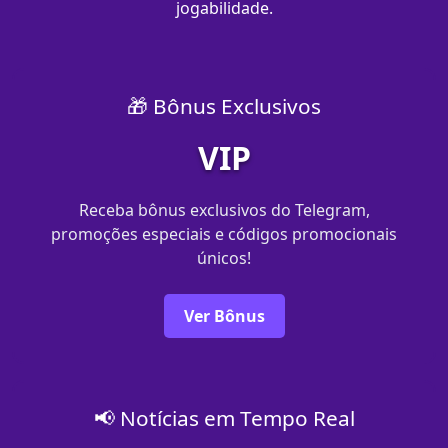
jogabilidade.
🎁 Bônus Exclusivos
VIP
Receba bônus exclusivos do Telegram,
promoções especiais e códigos promocionais
únicos!
Ver Bônus
📢 Notícias em Tempo Real