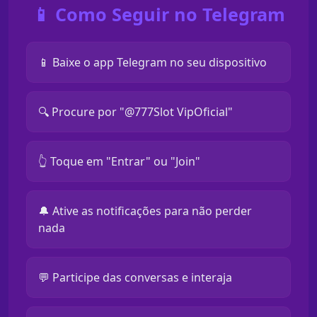
📱 Como Seguir no Telegram
📱 Baixe o app Telegram no seu dispositivo
🔍 Procure por "@777Slot VipOficial"
👆 Toque em "Entrar" ou "Join"
🔔 Ative as notificações para não perder
nada
💬 Participe das conversas e interaja