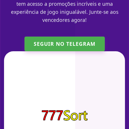
tem acesso a promoções incríveis e uma
experiência de jogo inigualável. Junte-se aos
vencedores agora!
SEGUIR NO TELEGRAM