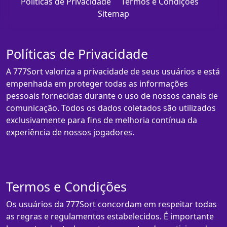
Políticas de Privacidade
Termos e Condições
Sitemap
Políticas de Privacidade
A 777Sort valoriza a privacidade de seus usuários e está
empenhada em proteger todas as informações
pessoais fornecidas durante o uso de nossos canais de
comunicação. Todos os dados coletados são utilizados
exclusivamente para fins de melhoria contínua da
experiência de nossos jogadores.
Termos e Condições
Os usuários da 777Sort concordam em respeitar todas
as regras e regulamentos estabelecidos. É importante