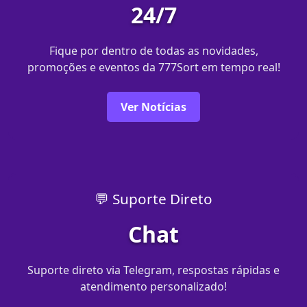
24/7
Fique por dentro de todas as novidades,
promoções e eventos da 777Sort em tempo real!
Ver Notícias
💬 Suporte Direto
Chat
Suporte direto via Telegram, respostas rápidas e
atendimento personalizado!