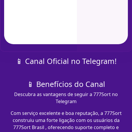
📱 Canal Oficial no Telegram!
📱 Benefícios do Canal
Descubra as vantagens de seguir a 777Sort no
Telegram
Com serviço excelente e boa reputação, a 777Sort
construiu uma forte ligação com os usuários da
777Sort Brasil , oferecendo suporte completo e