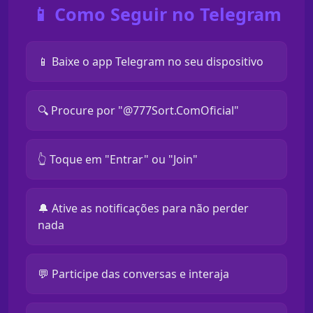
📱 Como Seguir no Telegram
📱 Baixe o app Telegram no seu dispositivo
🔍 Procure por "@777Sort.ComOficial"
👆 Toque em "Entrar" ou "Join"
🔔 Ative as notificações para não perder
nada
💬 Participe das conversas e interaja