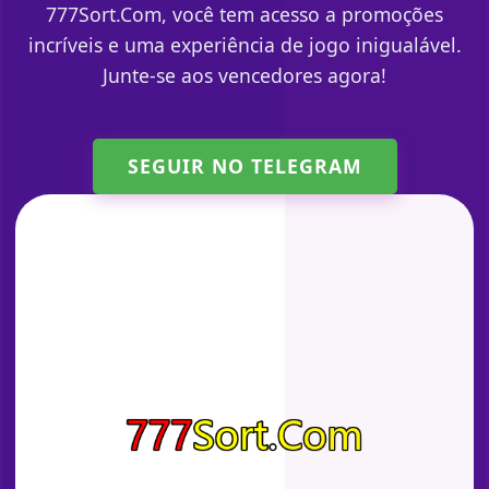
777Sort.Com, você tem acesso a promoções
incríveis e uma experiência de jogo inigualável.
Junte-se aos vencedores agora!
SEGUIR NO TELEGRAM