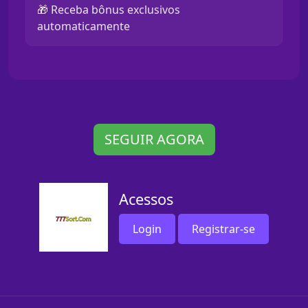
🎁 Receba bônus exclusivos
automaticamente
SEGUIR AGORA
Acessos
Login
Registrar-se