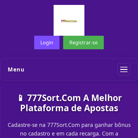
Login
Registrar-se
Menu
📱 777Sort.Com A Melhor
Plataforma de Apostas
Cadastre-se na 777Sort.Com para ganhar bônus
no cadastro e em cada recarga. Com a