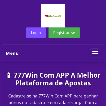
Login
Registrar-se
Menu
📱 777Win Com APP A Melhor
Plataforma de Apostas
Cadastre-se na 777Win Com APP para ganhar
bônus no cadastro e em cada recarga. Com a