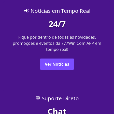
📢 Notícias em Tempo Real
24/7
Fique por dentro de todas as novidades,
promoções e eventos da 777Win Com APP em
tempo real!
Ver Notícias
💬 Suporte Direto
Chat