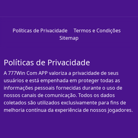
Políticas de Privacidade
Termos e Condições
Sitemap
Políticas de Privacidade
A 777Win Com APP valoriza a privacidade de seus
usuários e está empenhada em proteger todas as
informações pessoais fornecidas durante o uso de
nossos canais de comunicação. Todos os dados
coletados são utilizados exclusivamente para fins de
melhoria contínua da experiência de nossos jogadores.