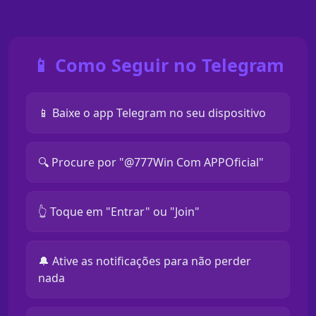
📱 Como Seguir no Telegram
📱 Baixe o app Telegram no seu dispositivo
🔍 Procure por "@777Win Com APPOficial"
👆 Toque em "Entrar" ou "Join"
🔔 Ative as notificações para não perder
nada