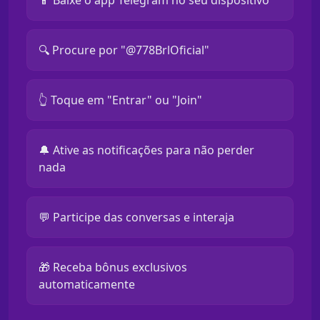
📱 Baixe o app Telegram no seu dispositivo
🔍 Procure por "@778BrlOficial"
👆 Toque em "Entrar" ou "Join"
🔔 Ative as notificações para não perder
nada
💬 Participe das conversas e interaja
🎁 Receba bônus exclusivos
automaticamente