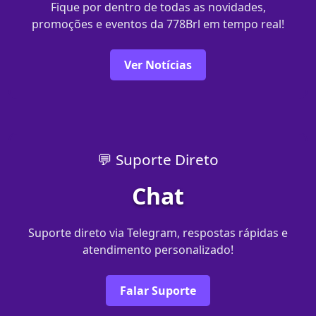
Fique por dentro de todas as novidades,
promoções e eventos da 778Brl em tempo real!
Ver Notícias
💬 Suporte Direto
Chat
Suporte direto via Telegram, respostas rápidas e
atendimento personalizado!
Falar Suporte