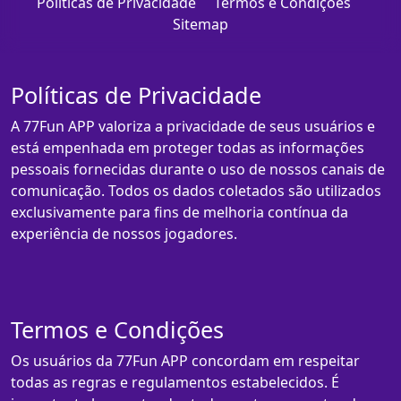
Políticas de Privacidade
Termos e Condições
Sitemap
Políticas de Privacidade
A 77Fun APP valoriza a privacidade de seus usuários e
está empenhada em proteger todas as informações
pessoais fornecidas durante o uso de nossos canais de
comunicação. Todos os dados coletados são utilizados
exclusivamente para fins de melhoria contínua da
experiência de nossos jogadores.
Termos e Condições
Os usuários da 77Fun APP concordam em respeitar
todas as regras e regulamentos estabelecidos. É