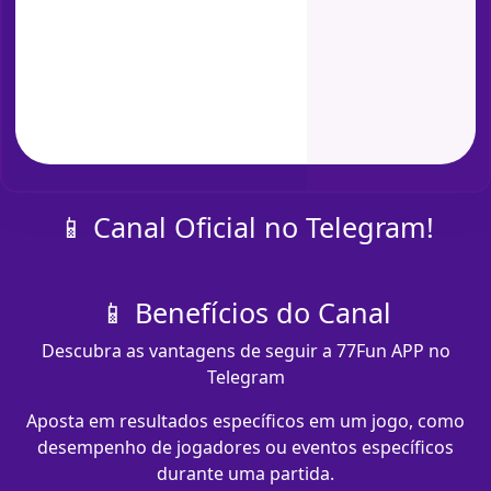
📱 Canal Oficial no Telegram!
📱 Benefícios do Canal
Descubra as vantagens de seguir a 77Fun APP no
Telegram
Aposta em resultados específicos em um jogo, como
desempenho de jogadores ou eventos específicos
durante uma partida.