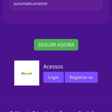
automaticamente
SEGUIR AGORA
Acessos
Login
Registrar-se