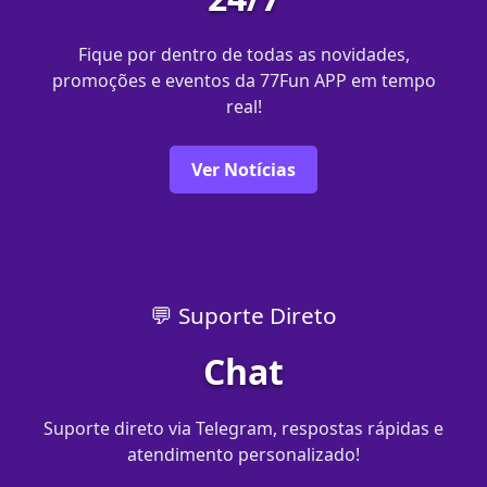
Fique por dentro de todas as novidades,
promoções e eventos da 77Fun APP em tempo
real!
Ver Notícias
💬 Suporte Direto
Chat
Suporte direto via Telegram, respostas rápidas e
atendimento personalizado!