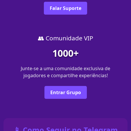
Falar Suporte
👥 Comunidade VIP
1000+
Junte-se a uma comunidade exclusiva de
jogadores e compartilhe experiências!
Entrar Grupo
📱 Como Seguir no Telegram