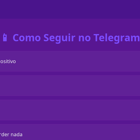
📱 Como Seguir no Telegram
ositivo
erder nada