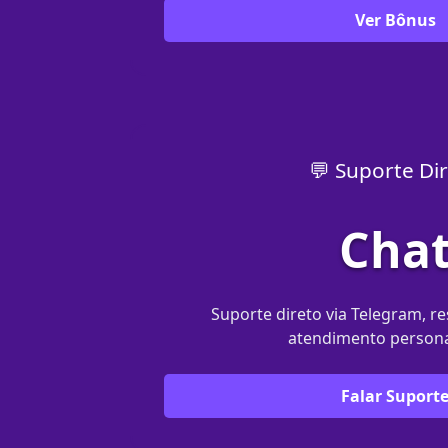
Ver Bônus
💬 Suporte Di
Cha
Suporte direto via Telegram, r
atendimento persona
Falar Suport