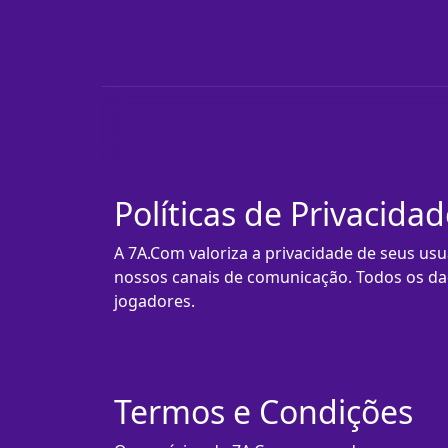
Políticas de Privacida
A 7A.Com valoriza a privacidade de seus us
nossos canais de comunicação. Todos os dad
jogadores.
Termos e Condições