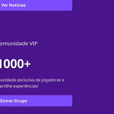
Ver Notícias
Comunidade VIP
1000+
unidade exclusiva de jogadores e
rtilhe experiências!
Entrar Grupo