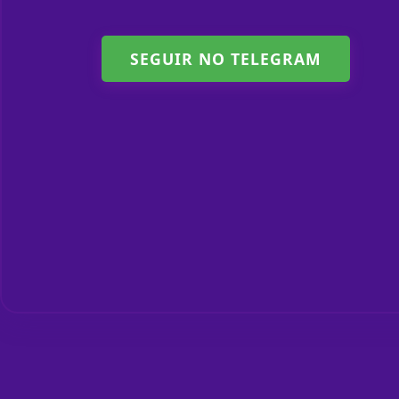
SEGUIR NO TELEGRAM