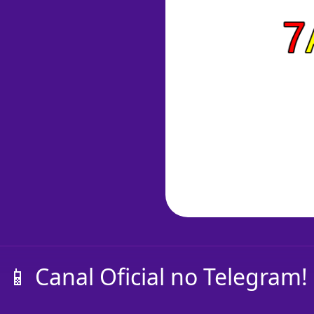
📱 Canal Oficial no Telegram!