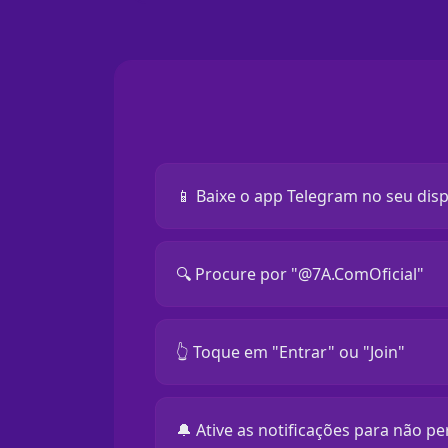
📱 Baixe o app Telegram no seu disp
🔍 Procure por "@7A.ComOficial"
👆 Toque em "Entrar" ou "Join"
🔔 Ative as notificações para não p