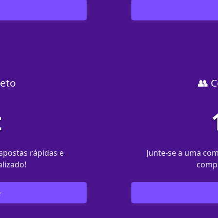
reto
👥 
t
espostas rápidas e
Junte-se a uma com
lizado!
compa
e