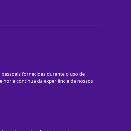
 pessoais fornecidas durante o uso de
elhoria contínua da experiência de nossos