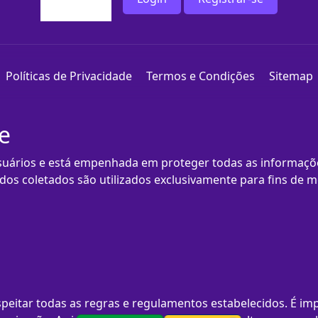
Políticas de Privacidade
Termos e Condições
Sitemap
de
usuários e está empenhada em proteger todas as informaçõ
os coletados são utilizados exclusivamente para fins de m
eitar todas as regras e regulamentos estabelecidos. É imp