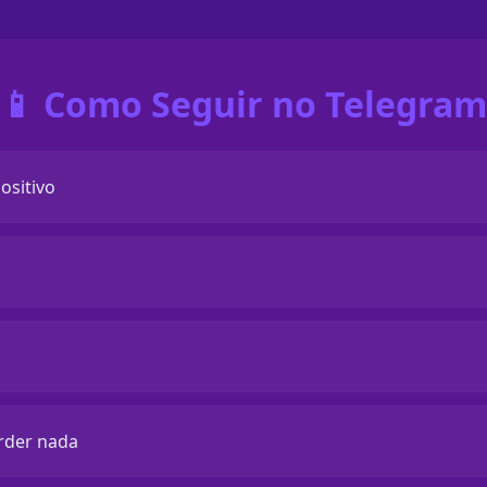
📱 Como Seguir no Telegram
ositivo
erder nada