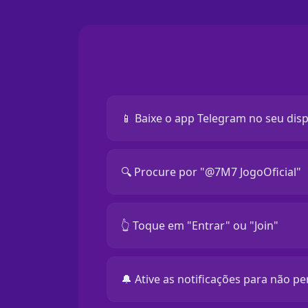
📱 Baixe o app Telegram no seu disp
🔍 Procure por "@7M7 JogoOficial"
👆 Toque em "Entrar" ou "Join"
🔔 Ative as notificações para não p