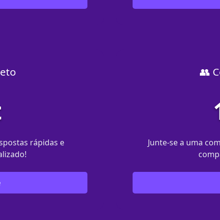
reto
👥 
t
espostas rápidas e
Junte-se a uma com
lizado!
compa
e