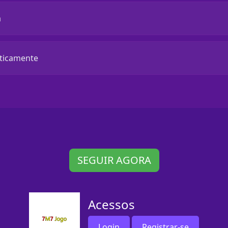
a
aticamente
SEGUIR AGORA
Acessos
Login
Registrar-se