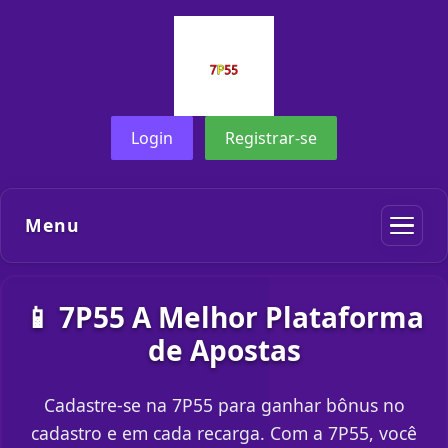
Login
Registrar-se
Menu
📱 7P55 A Melhor Plataforma
de Apostas
Cadastre-se na 7P55 para ganhar bônus no
cadastro e em cada recarga. Com a 7P55, você