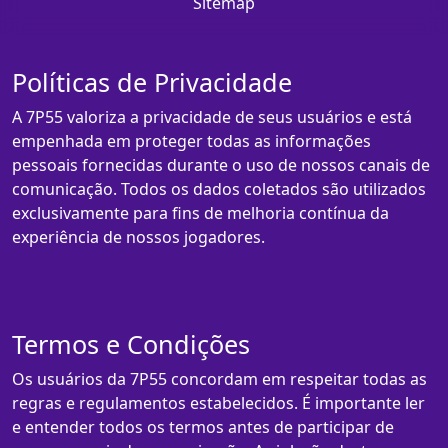
Sitemap
Políticas de Privacidade
A 7P55 valoriza a privacidade de seus usuários e está
empenhada em proteger todas as informações
pessoais fornecidas durante o uso de nossos canais de
comunicação. Todos os dados coletados são utilizados
exclusivamente para fins de melhoria contínua da
experiência de nossos jogadores.
Termos e Condições
Os usuários da 7P55 concordam em respeitar todas as
regras e regulamentos estabelecidos. É importante ler
e entender todos os termos antes de participar de