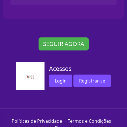
SEGUIR AGORA
Acessos
Login
Registrar-se
Políticas de Privacidade
Termos e Condições