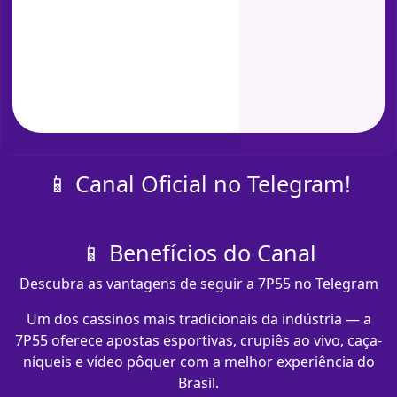
📱 Canal Oficial no Telegram!
📱 Benefícios do Canal
Descubra as vantagens de seguir a 7P55 no Telegram
Um dos cassinos mais tradicionais da indústria — a
7P55 oferece apostas esportivas, crupiês ao vivo, caça-
níqueis e vídeo pôquer com a melhor experiência do
Brasil.