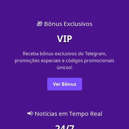
🎁 Bônus Exclusivos
VIP
Receba bônus exclusivos do Telegram,
promoções especiais e códigos promocionais
únicos!
Ver Bônus
📢 Notícias em Tempo Real
24/7